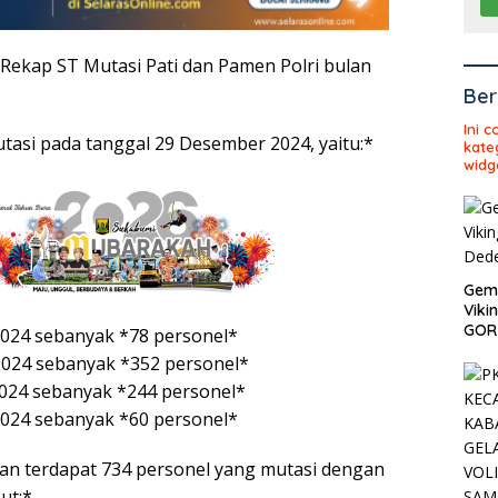
 Rekap ST Mutasi Pati dan Pamen Polri bulan
Ber
Ini 
utasi pada tanggal 29 Desember 2024, yaitu:*
kate
widg
Gema
Viki
GOR 
/2024 sebanyak *78 personel*
/2024 sebanyak *352 personel*
/2024 sebanyak *244 personel*
/2024 sebanyak *60 personel*
han terdapat 734 personel yang mutasi dengan
ut:*