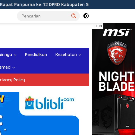
DPRD Kabupaten Sukabumi Tahun Sidang 2026
Rapat Pa
tutup
ainnya
Pendidikan
Kesehatan
smed
rivacy Policy