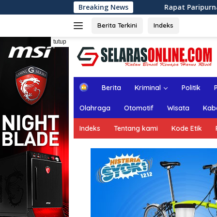
Langsung
Breaking News
Rapat Paripurna ke-13 DPRD Kabupaten
ke
konten
Berita Terkini
Indeks
tutup
H
Berita
Kriminal
Politik
o
m
Olahraga
Otomotif
Wisata
Kab
e
Indeks
Tentang kami
Kode Etik