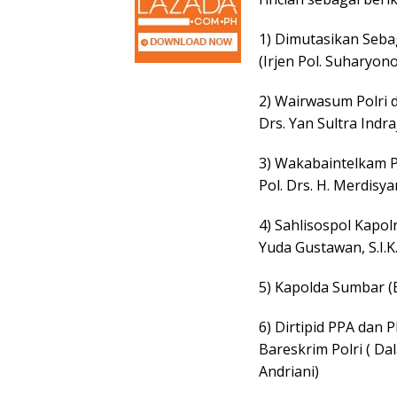
1) Dimutasikan Seba
(Irjen Pol. Suharyono, 
2) Wairwasum Polri d
Drs. Yan Sultra Indra
3) Wakabaintelkam P
Pol. Drs. H. Merdisya
4) Sahlisospol Kapol
Yuda Gustawan, S.I.K.,
5) Kapolda Sumbar (B
6) Dirtipid PPA dan 
Bareskrim Polri ( Da
Andriani)