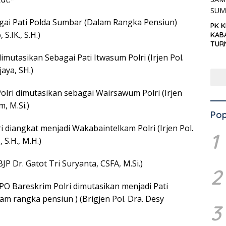
gai Pati Polda Sumbar (Dalam Rangka Pensiun)
PK 
S.IK., S.H.)
KAB
TUR
‘KNP
imutasikan Sebagai Pati Itwasum Polri (Irjen Pol.
HAR
jaya, SH.)
olri dimutasikan sebagai Wairsawum Polri (Irjen
m, M.Si.)
Pop
ri diangkat menjadi Wakabaintelkam Polri (Irjen Pol.
1
 S.H., M.H.)
JP Dr. Gatot Tri Suryanta, CSFA, M.Si.)
2
PPO Bareskrim Polri dimutasikan menjadi Pati
lam rangka pensiun ) (Brigjen Pol. Dra. Desy
3