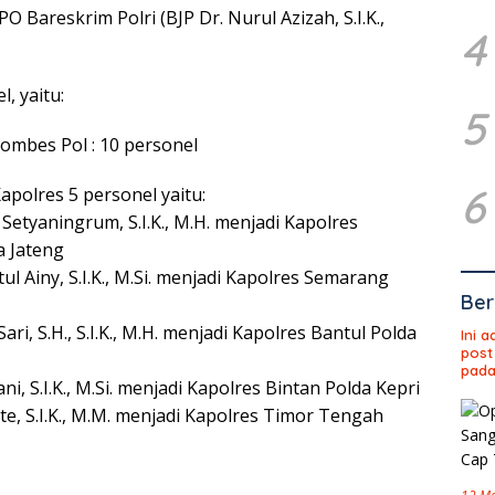
PO Bareskrim Polri (BJP Dr. Nurul Azizah, S.I.K.,
4
, yaitu:
5
ombes Pol : 10 personel
6
apolres 5 personel yaitu:
 Setyaningrum, S.I.K., M.H. menjadi Kapolres
a Jateng
ul Ainy, S.I.K., M.Si. menjadi Kapolres Semarang
Ber
ari, S.H., S.I.K., M.H. menjadi Kapolres Bantul Polda
Ini 
post
pada
ni, S.I.K., M.Si. menjadi Kapolres Bintan Polda Kepri
te, S.I.K., M.M. menjadi Kapolres Timor Tengah