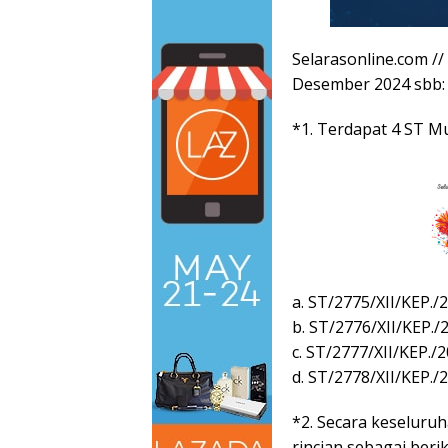
Selarasonline.com //
Desember 2024 sbb:
*1. Terdapat 4 ST M
a. ST/2775/XII/KEP.
b. ST/2776/XII/KEP.
c. ST/2777/XII/KEP.
d. ST/2778/XII/KEP.
*2. Secara keseluru
rincian sebagai berik