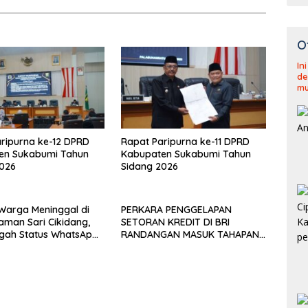
O
In
de
mu
ripurna ke-12 DPRD
Rapat Paripurna ke-11 DPRD
en Sukabumi Tahun
Kabupaten Sukabumi Tahun
2026
Sidang 2026
u Warga Meninggal di
PERKARA PENGGELAPAN
aman Sari Cikidang,
SETORAN KREDIT DI BRI
gah Status WhatsApp
RANDANGAN MASUK TAHAPAN
af
PENGIRIMAN BERKAS PERKARA