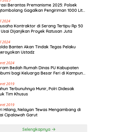
i 2025
asi Berantas Premanisme 2025: Polsek
tombolang Gagalkan Pengiriman 1000 Liter
Tikus Antar Provinsi
il 2024
usaha Kontraktor di Serang Tertipu Rp 50
 Usai Dijanjikan Proyek Ratusan Juta
il 2024
lda Banten Akan Tindak Tegas Pelaku
geroyokan Ustadz
aret 2024
gram Bedah Rumah Dinas PU Kabupaten
bumi bagi Keluarga Besar Feri di Kampung
olaut Walangsari Kalapanunggal
aret 2019
ahun Terbunuhnya Munir, Polri Didesak
uk Tim Khusus
aret 2019
ri Hilang, Nelayan Tewas Mengambang di
ai Cipalawah Garut
Selengkapnya