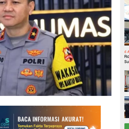
6 
Ra
Su