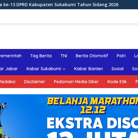
 Sukabumi Tahun Sidang 2026
Rapat Paripurna ke-12 
Pemerintah
Tag Berita
TNI
Berita Otomotif
Polri
L
ar Jabar
Kabar Sukabumi
Kabar Banten
Sosial
So
Redaksi
Disclaimer
Pedoman Media Siber
Kode Etik
P