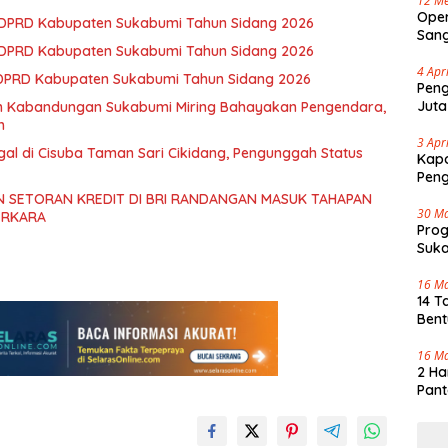
12 Me
Oper
3 DPRD Kabupaten Sukabumi Tahun Sidang 2026
Sang
2 DPRD Kabupaten Sukabumi Tahun Sidang 2026
Cap 
4 Apr
 DPRD Kabupaten Sukabumi Tahun Sidang 2026
Peng
Juta
an Kabandungan Sukabumi Miring Bahayakan Pengendara,
h
3 Apr
gal di Cisuba Taman Sari Cikidang, Pengunggah Status
Kapo
Pen
 SETORAN KREDIT DI BRI RANDANGAN MASUK TAHAPAN
30 M
ERKARA
Pro
Suka
Tenj
16 M
14 T
Bent
16 M
2 Ha
Pant