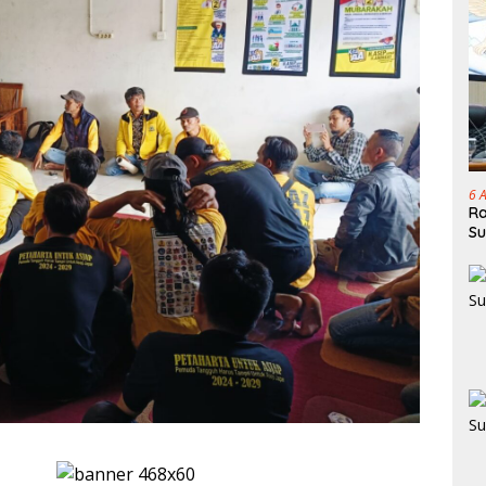
6 
Ra
Su