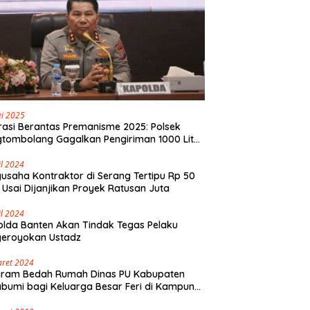
i 2025
asi Berantas Premanisme 2025: Polsek
tombolang Gagalkan Pengiriman 1000 Liter
Tikus Antar Provinsi
il 2024
usaha Kontraktor di Serang Tertipu Rp 50
 Usai Dijanjikan Proyek Ratusan Juta
il 2024
lda Banten Akan Tindak Tegas Pelaku
geroyokan Ustadz
aret 2024
gram Bedah Rumah Dinas PU Kabupaten
bumi bagi Keluarga Besar Feri di Kampung
olaut Walangsari Kalapanunggal