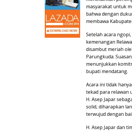
masyarakat untuk me
bahwa dengan dukung
membawa Kabupaten S
Setelah acara ngopi
kemenangan Relawan
disambut meriah ole
Parungkuda. Suasana
menunjukkan komit
bupati mendatang.
Acara ini tidak hany
tekad para relawan 
H. Asep Japar sebag
solid, diharapkan la
terwujud dengan bai
H. Asep Japar dan t