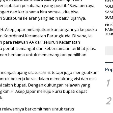
nciptakan perubahan yang positif. “Saya percaya
an dan kerja sama kita semua, kita bisa
ukabumi ke arah yang lebih baik,” ujarnya.
PK 
, H. Asep Japar melanjutkan kunjungannya ke posko
KAB
TUR
 Koordinasi Kecamatan Parungkuda. Di sana, ia
‘KNP
h para relawan AA dari seluruh Kecamatan
HAR
 penuh semangat dan kebersamaan terlihat jelas,
men bersama untuk memenangkan pemilihan
Pop
a menjadi ajang silaturahmi, tetapi juga menguatkan
untuk bekerja keras dalam mendukung visi dan misi
1
ai calon bupati. Dengan dukungan relawan yang
ngkah H. Asep Japar menuju kursi bupati dapat
2
k.
im relawannya berkomitmen untuk terus