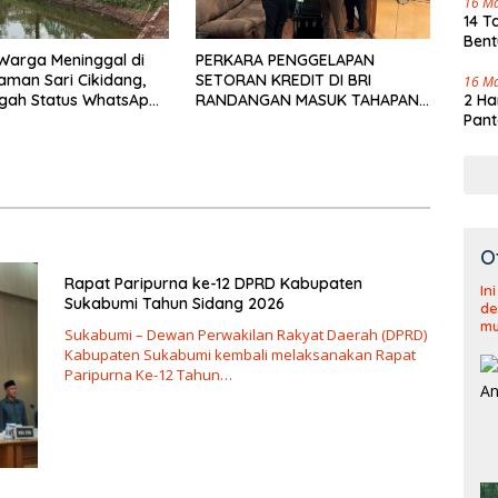
16 M
14 T
Bent
u Warga Meninggal di
PERKARA PENGGELAPAN
aman Sari Cikidang,
SETORAN KREDIT DI BRI
16 M
gah Status WhatsApp
RANDANGAN MASUK TAHAPAN
2 Ha
af
PENGIRIMAN BERKAS PERKARA
Pant
O
Rapat Paripurna ke-12 DPRD Kabupaten
In
Sukabumi Tahun Sidang 2026
de
mu
Sukabumi – Dewan Perwakilan Rakyat Daerah (DPRD)
Kabupaten Sukabumi kembali melaksanakan Rapat
Paripurna Ke-12 Tahun…