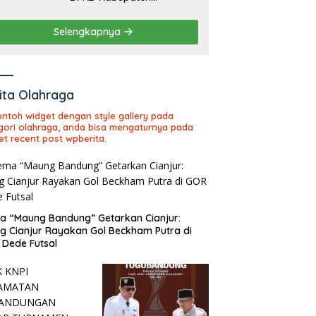
Sukabumi Tahun Sidang
2026
Selengkapnya
ita Olahraga
contoh widget dengan style gallery pada
gori olahraga, anda bisa mengaturnya pada
et recent post wpberita.
 “Maung Bandung” Getarkan Cianjur:
ng Cianjur Rayakan Gol Beckham Putra di
Dede Futsal