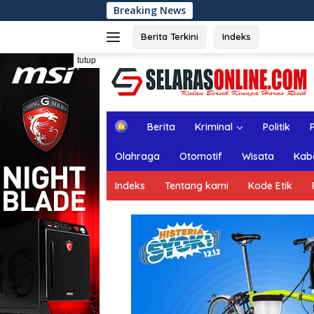
Langsung
Breaking News
Rapat Paripu
ke
konten
Berita Terkini
Indeks
tutup
H
Berita
Kriminal
Politik
o
m
Olahraga
Otomotif
Wisata
Kab
e
Indeks
Tentang kami
Kode Etik