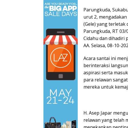
Parungkuda, Sukabum
urut 2, mengadakan 
(Gele) yang terleta
Parungkuda, RT 03/01
Cidahu dan dihadiri 
AA. Selasa, 08-10-20
Acara santai ini men
berinteraksi langs
aspirasi serta masu
para relawan sanga
mereka untuk kemaj
H. Asep Japar meng
relawan yang telah 
menekankan penting