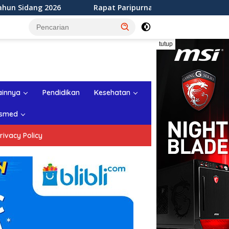
Rapat Paripurna ke-12 DPRD Kabupaten Sukabumi Tahun Sid
tutup
ainnya
Pendidikan
Kesehatan
smed
rivacy Policy