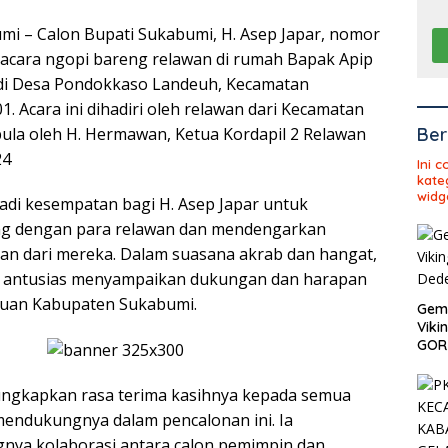
i – Calon Bupati Sukabumi, H. Asep Japar, nomor
acara ngopi bareng relawan di rumah Bapak Apip
k di Desa Pondokkaso Landeuh, Kecamatan
. Acara ini dihadiri oleh relawan dari Kecamatan
Ber
pula oleh H. Hermawan, Ketua Kordapil 2 Relawan
24
Ini 
kate
widg
jadi kesempatan bagi H. Asep Japar untuk
ung dengan para relawan dan mendengarkan
kan dari mereka. Dalam suasana akrab dan hangat,
t antusias menyampaikan dukungan dan harapan
uan Kabupaten Sukabumi.
Gema
Viki
GOR 
ungkapkan rasa terima kasihnya kepada semua
mendukungnya dalam pencalonan ini. Ia
nya kolaborasi antara calon pemimpin dan