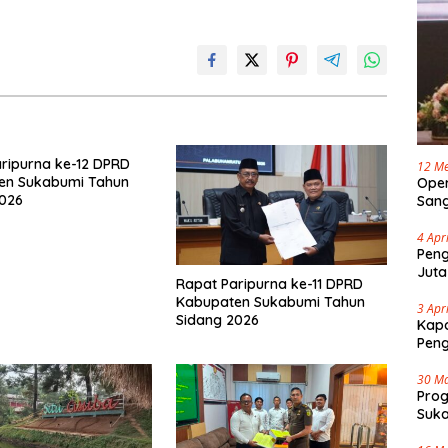
ripurna ke-12 DPRD
12 Me
en Sukabumi Tahun
Oper
2026
Sang
Cap 
4 Apr
Peng
Juta
Rapat Paripurna ke-11 DPRD
Kabupaten Sukabumi Tahun
3 Apr
Sidang 2026
Kapo
Pen
30 M
Pro
Suka
Tenj