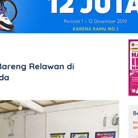
Bareng Relawan di
da
B
In
an