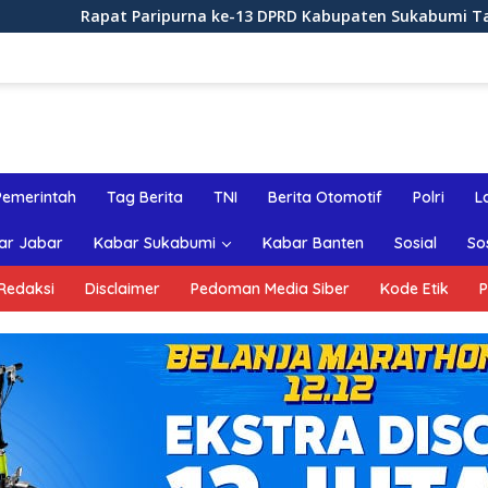
rna ke-13 DPRD Kabupaten Sukabumi Tahun Sidang 2026
Pemerintah
Tag Berita
TNI
Berita Otomotif
Polri
L
ar Jabar
Kabar Sukabumi
Kabar Banten
Sosial
So
Redaksi
Disclaimer
Pedoman Media Siber
Kode Etik
P