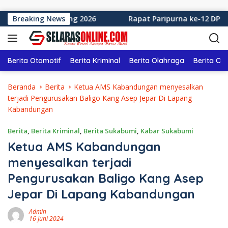
Langsung ke konten
 Tahun Sidang 2026
Breaking News
Rapat Paripurna ke-12 DPRD Kabu
Berita Otomotif
Berita Kriminal
Berita Olahraga
Berita Ol
Beranda
Berita
Ketua AMS Kabandungan menyesalkan
terjadi Pengurusakan Baligo Kang Asep Jepar Di Lapang
Kabandungan
Berita
,
Berita Kriminal
,
Berita Sukabumi
,
Kabar Sukabumi
Ketua AMS Kabandungan
menyesalkan terjadi
Pengurusakan Baligo Kang Asep
Jepar Di Lapang Kabandungan
Admin
16 Juni 2024