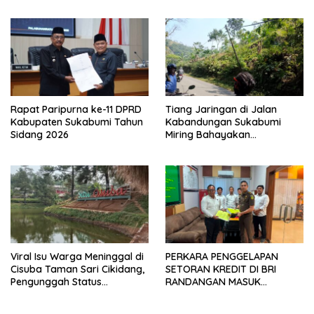
Rapat Paripurna ke-11 DPRD
Tiang Jaringan di Jalan
Kabupaten Sukabumi Tahun
Kabandungan Sukabumi
Sidang 2026
Miring Bahayakan
Pengendara, Kabel Menjuntai
Rendah
Viral Isu Warga Meninggal di
PERKARA PENGGELAPAN
Cisuba Taman Sari Cikidang,
SETORAN KREDIT DI BRI
Pengunggah Status
RANDANGAN MASUK
WhatsApp Minta Maaf
TAHAPAN PENGIRIMAN
BERKAS PERKARA