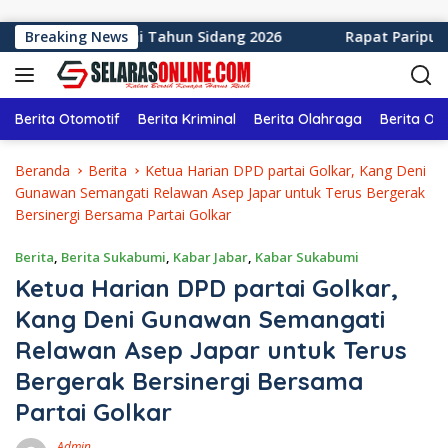
Langsung ke konten
en Sukabumi Tahun Sidang 2026
Breaking News
Rapat Paripurna ke-1
Berita Otomotif
Berita Kriminal
Berita Olahraga
Berita Ol
Beranda
Berita
Ketua Harian DPD partai Golkar, Kang Deni
Gunawan Semangati Relawan Asep Japar untuk Terus Bergerak
Bersinergi Bersama Partai Golkar
Berita
,
Berita Sukabumi
,
Kabar Jabar
,
Kabar Sukabumi
Ketua Harian DPD partai Golkar,
Kang Deni Gunawan Semangati
Relawan Asep Japar untuk Terus
Bergerak Bersinergi Bersama
Partai Golkar
Admin