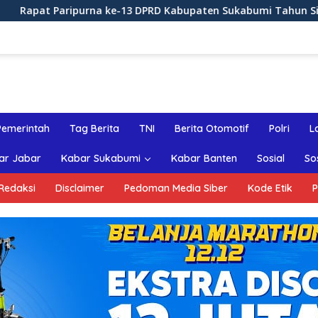
-13 DPRD Kabupaten Sukabumi Tahun Sidang 2026
Rapa
Pemerintah
Tag Berita
TNI
Berita Otomotif
Polri
L
ar Jabar
Kabar Sukabumi
Kabar Banten
Sosial
So
Redaksi
Disclaimer
Pedoman Media Siber
Kode Etik
P