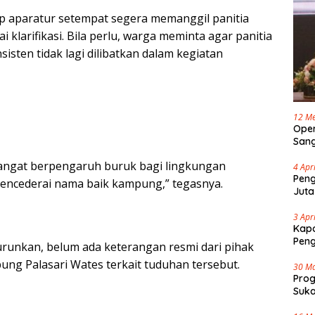
p aparatur setempat segera memanggil panitia
i klarifikasi. Bila perlu, warga meminta agar panitia
nsisten tidak lagi dilibatkan dalam kegiatan
12 Me
Oper
Sang
Cap 
u sangat berpengaruh buruk bagi lingkungan
4 Apr
Peng
encederai nama baik kampung,” tegasnya.
Juta
3 Apr
Kapo
Pen
turunkan, belum ada keterangan resmi dari pihak
ung Palasari Wates terkait tuduhan tersebut.
30 M
Pro
Suka
Tenj