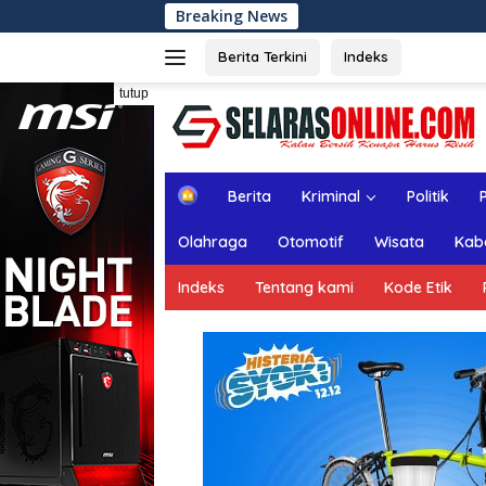
Langsung
Breaking News
Rapat Paripurna ke
ke
konten
Berita Terkini
Indeks
tutup
H
Berita
Kriminal
Politik
o
m
Olahraga
Otomotif
Wisata
Kab
e
Indeks
Tentang kami
Kode Etik