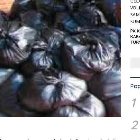
PK 
KAB
TUR
‘KNP
HAR
Pop
1
2