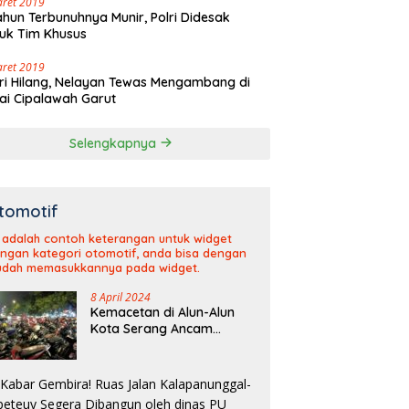
aret 2019
ahun Terbunuhnya Munir, Polri Didesak
uk Tim Khusus
aret 2019
ri Hilang, Nelayan Tewas Mengambang di
ai Cipalawah Garut
Selengkapnya
tomotif
i adalah contoh keterangan untuk widget
ngan kategori otomotif, anda bisa dengan
dah memasukkannya pada widget.
8 April 2024
Kemacetan di Alun-Alun
Kota Serang Ancam
Kelancaran Arus Mudik