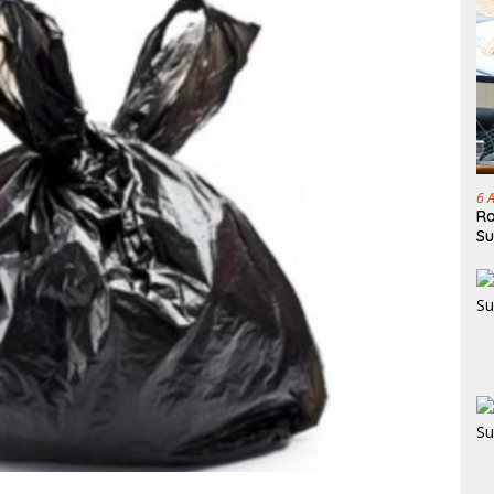
6 
Ra
Su