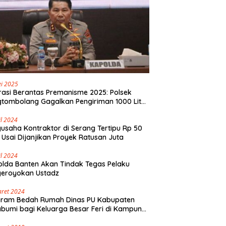
i 2025
asi Berantas Premanisme 2025: Polsek
tombolang Gagalkan Pengiriman 1000 Liter
Tikus Antar Provinsi
il 2024
usaha Kontraktor di Serang Tertipu Rp 50
 Usai Dijanjikan Proyek Ratusan Juta
il 2024
lda Banten Akan Tindak Tegas Pelaku
geroyokan Ustadz
aret 2024
gram Bedah Rumah Dinas PU Kabupaten
bumi bagi Keluarga Besar Feri di Kampung
olaut Walangsari Kalapanunggal