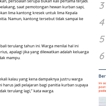
, persoalan serupa bukan kali pertama terjadi.
3
belakang, saat pemotongan hewan kurban sapi,
kan lima kantong kresek untuk lima Kepala
4
itia. Namun, kantong tersebut tidak sampai ke
5
ali terulang tahun ini. Warga menilai hal ini
rius, apalagi jika yang dilewatkan adalah keluarga
6
idak mampu.
Ber
ekali kalau yang kena dampaknya justru warga
Ini 
i harus jadi pelajaran bagi panitia kurban supaya
post
tidak terulang lagi,” kata warga.
pada