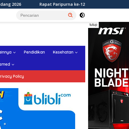
t Paripurna ke-12 DPRD Kabupaten Sukabumi Tahun Sidang 202
tutup
ainnya
Pendidikan
Kesehatan
smed
rivacy Policy