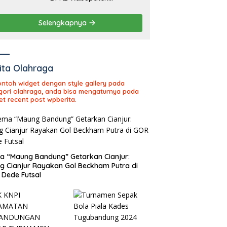
Sukabumi Tahun Sidang
2026
Selengkapnya
ita Olahraga
contoh widget dengan style gallery pada
gori olahraga, anda bisa mengaturnya pada
et recent post wpberita.
 “Maung Bandung” Getarkan Cianjur:
ng Cianjur Rayakan Gol Beckham Putra di
Dede Futsal