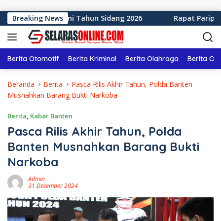
Langsung ke konten
en Sukabumi Tahun Sidang 2026
Breaking News
Rapat Paripurna ke-1
Berita Otomotif
Berita Kriminal
Berita Olahraga
Berita Ol
Beranda
Berita
Pasca Rilis Akhir Tahun, Polda Banten
Musnahkan Barang Bukti Narkoba
Berita
,
Kabar Banten
Pasca Rilis Akhir Tahun, Polda
Banten Musnahkan Barang Bukti
Narkoba
Admin
31 Desember 2024