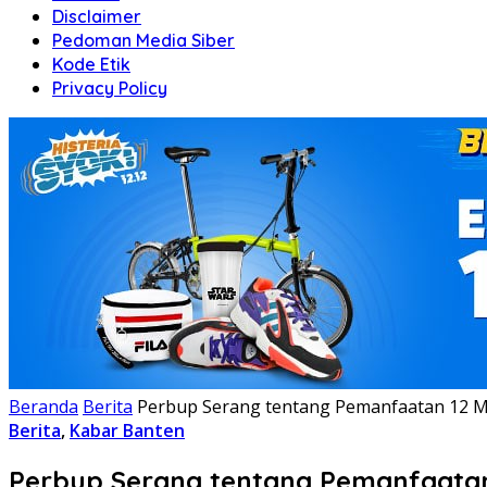
Disclaimer
Pedoman Media Siber
Kode Etik
Privacy Policy
Beranda
Berita
Perbup Serang tentang Pemanfaatan 12 Mo
Berita
,
Kabar Banten
Perbup Serang tentang Pemanfaatan 