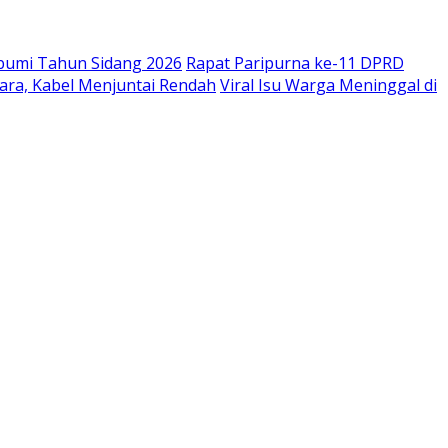
bumi Tahun Sidang 2026
Rapat Paripurna ke-11 DPRD
ara, Kabel Menjuntai Rendah
Viral Isu Warga Meninggal di