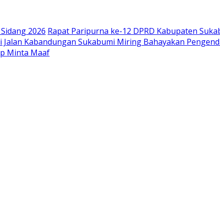
Sidang 2026
Rapat Paripurna ke-12 DPRD Kabupaten Suka
di Jalan Kabandungan Sukabumi Miring Bahayakan Pengend
pp Minta Maaf