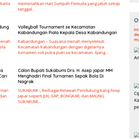
akarta
memeriahkan Hari Sumpah Pemuda yang jatuh setiap
tanggal…
O
dung
Volleyball Tournament se Kecamatan
In
Kabandungan Piala Kepala Desa Kabandungan
de
mu
eriah
Kabandungan – Suasana meriah menyelimuti
ola
Kecamatan Kabandungan dengan digelarnya
turnamen voli putra putri se-kecamatan. Ajang…
la
Calon Bupati Sukabumi Drs. H. Asep japar MM
Cari
Menghadiri Final Turnamen Sepak Bola Di
Nagrak
 Hari
SUKABUMI -, Berbagai Relawan Pendukung Kang Asep
 dan
Japar seperti JLN, GAP, BONGKAR, dan MAUNG
SUKABUMI…