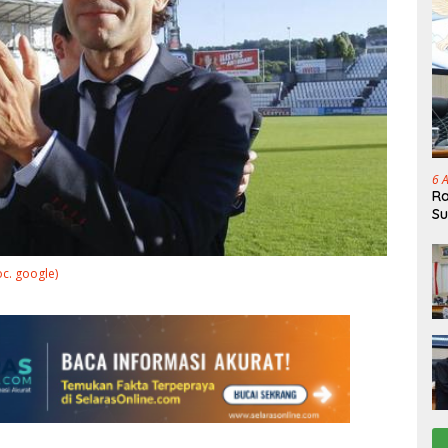
6 
Ra
Su
c. google)