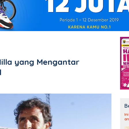
Milla yang Mengantar
l
B
In
an