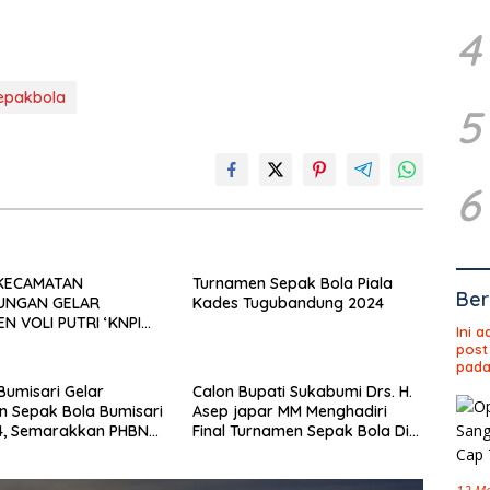
4
epakbola
5
6
 KECAMATAN
Turnamen Sepak Bola Piala
Ber
UNGAN GELAR
Kades Tugubandung 2024
N VOLI PUTRI ‘KNPI
Ini 
MBUT HARI SUMPAH
post
pada
umisari Gelar
Calon Bupati Sukabumi Drs. H.
 Sepak Bola Bumisari
Asep japar MM Menghadiri
4, Semarakkan PHBN
Final Turnamen Sepak Bola Di
Bibit Atlet
Nagrak