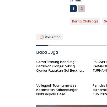
Laman:
1
2
Berita Olahraga
S
Komentar
Baca Juga
Gema “Maung Bandung”
PK KNPI
Getarkan Cianjur: Viking
KABAND
Cianjur Rayakan Gol Beckham
TURNAME
Putra di GOR Dede Futsal
CUP’ SA
PEMUDA
Volleyball Tournament se
Pemdes B
Kecamatan Kabandungan
Turnamen
Piala Kepala Desa
Cup 202
Kabandungan
dan Cari 