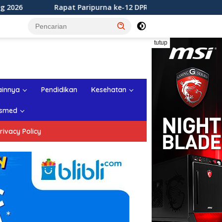
t Paripurna ke-12 DPRD Kabupaten Sukabumi Tahun Sidang 202
tutup
ainnya
Pendidikan
Kesehatan
smed
rivacy Policy