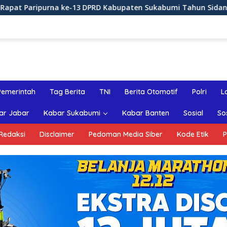
-13 DPRD Kabupaten Sukabumi Tahun Sidang 2026
Rapa
Pemerintah
Tag Berita
TNI
Berita Otomotif
Polri
L
ar Jabar
Kabar Sukabumi
Kabar Banten
Sosial
So
Redaksi
Disclaimer
Pedoman Media Siber
Kode Etik
P