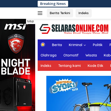
Langsung
Breaking News
Rapat Paripurna ke
ke
konten
Berita Terkini
Indeks
tutup
H
Berita
Kriminal
Politik
o
m
Olahraga
Otomotif
Wisata
Kab
e
Indeks
Tentang kami
Kode Etik