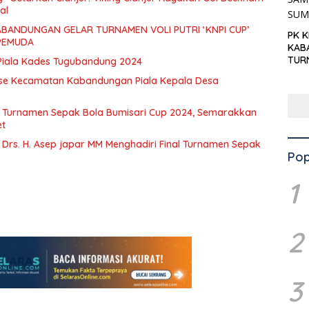
al
ABANDUNGAN GELAR TURNAMEN VOLI PUTRI ‘KNPI CUP’
PK 
PEMUDA
KAB
TUR
Piala Kades Tugubandung 2024
‘KNP
 se Kecamatan Kabandungan Piala Kepala Desa
HAR
r Turnamen Sepak Bola Bumisari Cup 2024, Semarakkan
et
 Drs. H. Asep japar MM Menghadiri Final Turnamen Sepak
Pop
1
2
3