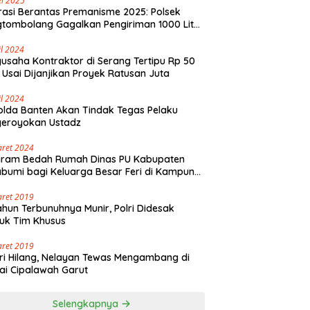
i 2025
asi Berantas Premanisme 2025: Polsek
tombolang Gagalkan Pengiriman 1000 Liter
Tikus Antar Provinsi
il 2024
usaha Kontraktor di Serang Tertipu Rp 50
 Usai Dijanjikan Proyek Ratusan Juta
il 2024
lda Banten Akan Tindak Tegas Pelaku
geroyokan Ustadz
aret 2024
gram Bedah Rumah Dinas PU Kabupaten
bumi bagi Keluarga Besar Feri di Kampung
olaut Walangsari Kalapanunggal
aret 2019
ahun Terbunuhnya Munir, Polri Didesak
uk Tim Khusus
aret 2019
ri Hilang, Nelayan Tewas Mengambang di
ai Cipalawah Garut
Selengkapnya