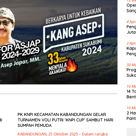
12 Me
Oper
Sang
Cap 
4 Apr
Peng
Juta
3 Apr
Kapo
Pen
30 M
Pro
Suka
Tenj
16 M
14 T
Bent
16 M
2 Ha
PK KNPI KECAMATAN KABANDUNGAN GELAR
Pant
i
TURNAMEN VOLI PUTRI ‘KNPI CUP’ SAMBUT HARI
SUMPAH PEMUDA
KABANDUNGAN, 25 Oktober 2025 – Dalam rangka