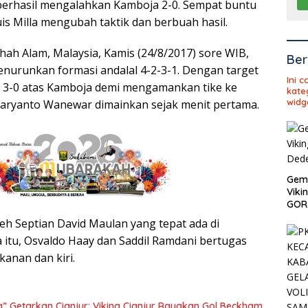
 berhasil mengalahkan Kamboja 2-0. Sempat buntu
is Milla mengubah taktik dan berbuah hasil.
hah Alam, Malaysia, Kamis (24/8/2017) sore WIB,
Ber
menurunkan formasi andalal 4-2-3-1. Dengan target
Ini 
3-0 atas Kamboja demi mengamankan tike ke
kate
widg
Maryanto Wanewar dimainkan sejak menit pertama.
Gema
Viki
GOR 
eh Septian David Maulan yang tepat ada di
 itu, Osvaldo Haay dan Saddil Ramdani bertugas
 kanan dan kiri.
Getarkan Cianjur: Viking Cianjur Rayakan Gol Beckham