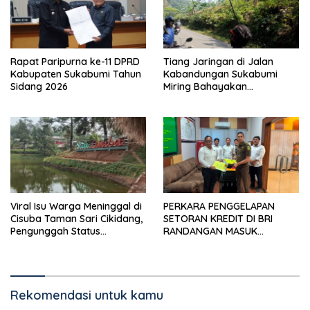
Rapat Paripurna ke-11 DPRD
Tiang Jaringan di Jalan
Kabupaten Sukabumi Tahun
Kabandungan Sukabumi
Sidang 2026
Miring Bahayakan
Pengendara, Kabel Menjuntai
Rendah
Viral Isu Warga Meninggal di
PERKARA PENGGELAPAN
Cisuba Taman Sari Cikidang,
SETORAN KREDIT DI BRI
Pengunggah Status
RANDANGAN MASUK
WhatsApp Minta Maaf
TAHAPAN PENGIRIMAN
BERKAS PERKARA
Rekomendasi untuk kamu