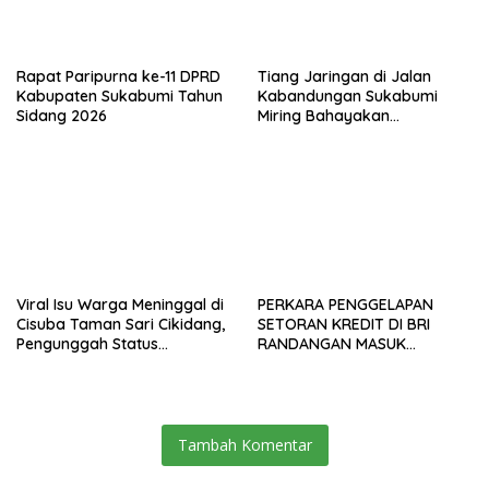
Rapat Paripurna ke-11 DPRD
Tiang Jaringan di Jalan
Kabupaten Sukabumi Tahun
Kabandungan Sukabumi
Sidang 2026
Miring Bahayakan
Pengendara, Kabel Menjuntai
Rendah
Viral Isu Warga Meninggal di
PERKARA PENGGELAPAN
Cisuba Taman Sari Cikidang,
SETORAN KREDIT DI BRI
Pengunggah Status
RANDANGAN MASUK
WhatsApp Minta Maaf
TAHAPAN PENGIRIMAN
BERKAS PERKARA
Tambah Komentar