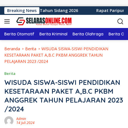
Langsung ke konten
en Sukabumi Tahun Sidang 2026
Breaking News
Rapat Paripurna ke-1
Berita Otomotif
Berita Kriminal
Berita Olahraga
Berita Ol
Beranda
Berita
WISUDA SISWA-SISWI PENDIDIKAN
KESETARAAN PAKET A,B.C PKBM ANGGREK TAHUN
PELAJARAN 2023 /2024
Berita
WISUDA SISWA-SISWI PENDIDIKAN
KESETARAAN PAKET A,B.C PKBM
ANGGREK TAHUN PELAJARAN 2023
/2024
Admin
14 Juli 2024