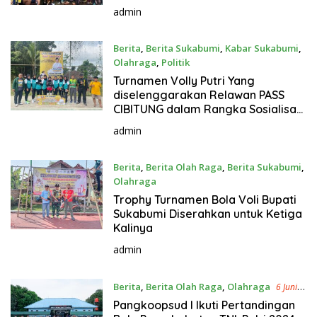
admin
Berita
,
Berita Sukabumi
,
Kabar Sukabumi
,
Olahraga
,
Politik
9 Juni 2024
Turnamen Volly Putri Yang
diselenggarakan Relawan PASS
CIBITUNG dalam Rangka Sosialisasi
Kang Asep Japar Calon Bupati
admin
Sukabumi 2024-2029
Berita
,
Berita Olah Raga
,
Berita Sukabumi
,
Olahraga
8 Juni 2024
Trophy Turnamen Bola Voli Bupati
Sukabumi Diserahkan untuk Ketiga
Kalinya
admin
Berita
,
Berita Olah Raga
,
Olahraga
6 Juni
2024
Pangkoopsud I Ikuti Pertandingan