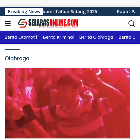
Langsung ke konten
Kabupaten Sukabumi Tahun Sidang 2026
Breaking News
Rapat Paripur
Berita Otomotif
Berita Kriminal
Berita Olahraga
Berita Ol
Olahraga