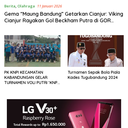
Berita
,
Olahraga
11 Januari 2026
Gema “Maung Bandung” Getarkan Cianjur: Viking
Cianjur Rayakan Gol Beckham Putra di GOR
Dede Futsal
PK KNPI KECAMATAN
Turnamen Sepak Bola Piala
KABANDUNGAN GELAR
Kades Tugubandung 2024
TURNAMEN VOLI PUTRI ‘KNPI
CUP’ SAMBUT HARI SUMPAH
PEMUDA