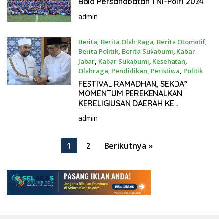
Bola Persahabatan TNI-Polri 2024
admin
Berita
,
Berita Olah Raga
,
Berita Otomotif
,
Berita Politik
,
Berita Sukabumi
,
Kabar
Jabar
,
Kabar Sukabumi
,
Kesehatan
,
Olahraga
,
Pendidikan
,
Peristiwa
,
Politik
30 Maret 2024
FESTIVAL RAMADHAN, SEKDA”
MOMENTUM PEREKENALKAN
KERELIGIUSAN DAERAH KE
MANCANEGARA”
admin
P
1
2
Berikutnya »
a
g
i
n
a