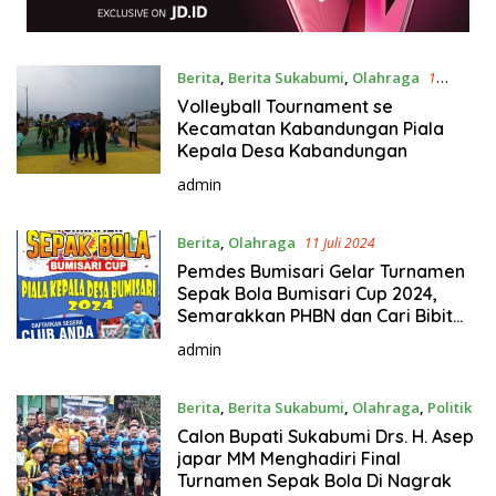
Berita
,
Berita Sukabumi
,
Olahraga
1
Agustus 2024
Volleyball Tournament se
Kecamatan Kabandungan Piala
Kepala Desa Kabandungan
admin
Berita
,
Olahraga
11 Juli 2024
Pemdes Bumisari Gelar Turnamen
Sepak Bola Bumisari Cup 2024,
Semarakkan PHBN dan Cari Bibit
Atlet
admin
Berita
,
Berita Sukabumi
,
Olahraga
,
Politik
9 Juni 2024
Calon Bupati Sukabumi Drs. H. Asep
japar MM Menghadiri Final
Turnamen Sepak Bola Di Nagrak