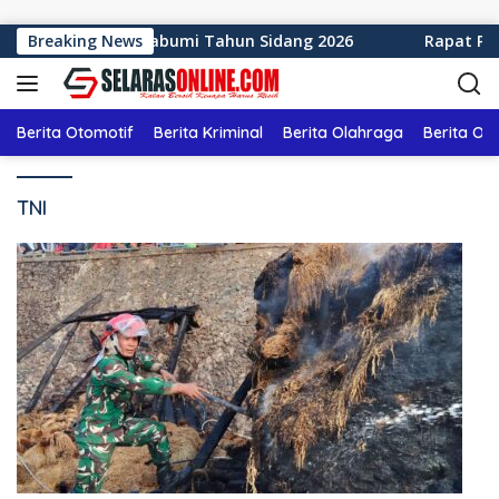
Langsung ke konten
 Kabupaten Sukabumi Tahun Sidang 2026
Breaking News
Rapat Paripu
Berita Otomotif
Berita Kriminal
Berita Olahraga
Berita Ol
TNI