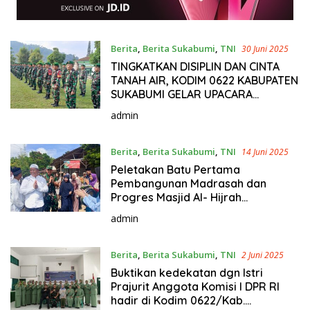
Berita
,
Berita Sukabumi
,
TNI
30 Juni 2025
TINGKATKAN DISIPLIN DAN CINTA
TANAH AIR, KODIM 0622 KABUPATEN
SUKABUMI GELAR UPACARA
BENDERA
admin
Berita
,
Berita Sukabumi
,
TNI
14 Juni 2025
Peletakan Batu Pertama
Pembangunan Madrasah dan
Progres Masjid Al- Hijrah
Panimbaan : Dandim 0622/ Kab.
admin
Sukabumi Targetkan Akhir Tahun
Telah Selesai.
Berita
,
Berita Sukabumi
,
TNI
2 Juni 2025
Buktikan kedekatan dgn Istri
Prajurit Anggota Komisi I DPR RI
hadir di Kodim 0622/Kab.