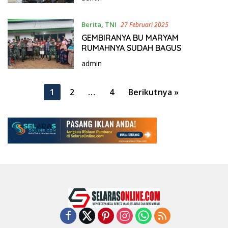
Berita
,
TNI
27 Februari 2025
GEMBIRANYA BU MARYAM
RUMAHNYA SUDAH BAGUS
admin
P
1
2
…
4
Berikutnya »
a
g
i
n
a
s
i
p
o