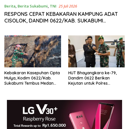
Berita
,
Berita Sukabumi
,
TNI
25 Juli 2026
RESPONS CEPAT KEBAKARAN KAMPUNG ADAT
CISOLOK, DANDIM 0622/KAB. SUKABUMI
PASTIKAN KESELAMATAN 420 WARGA
TERDAMPAK
Kebakaran Kasepuhan Cipta
HUT Bhayangkara ke-79,
Mulya, Kodim 0622/Kab.
Dandim 0622 Berikan
Sukabumi Tembus Medan
Kejutan untuk Polres
Terjal Kirim Armada
Sukabumi
Pemadam dan Evakuasi
Warga