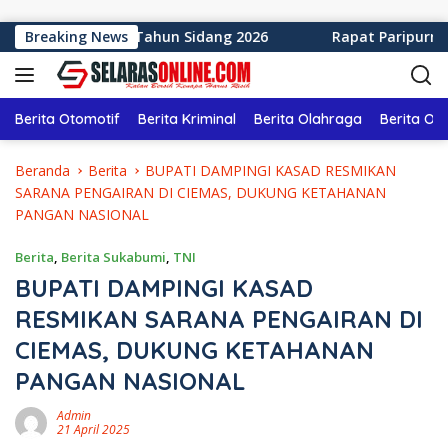
Langsung ke konten
Sukabumi Tahun Sidang 2026
Breaking News
Rapat Paripurna ke-12 D
Berita Otomotif
Berita Kriminal
Berita Olahraga
Berita Ol
Beranda
Berita
BUPATI DAMPINGI KASAD RESMIKAN
SARANA PENGAIRAN DI CIEMAS, DUKUNG KETAHANAN
PANGAN NASIONAL
Berita
,
Berita Sukabumi
,
TNI
BUPATI DAMPINGI KASAD
RESMIKAN SARANA PENGAIRAN DI
CIEMAS, DUKUNG KETAHANAN
PANGAN NASIONAL
Admin
21 April 2025