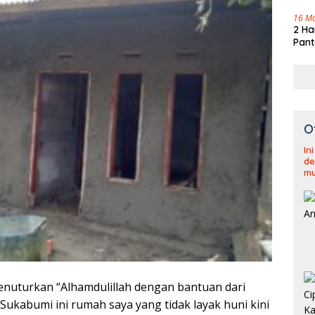
16 M
2 Ha
Pant
O
In
de
mu
Menuturkan “Alhamdulillah dengan bantuan dari
Sukabumi ini rumah saya yang tidak layak huni kini