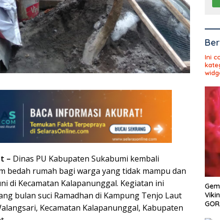
Ber
Ini 
kate
widg
t –
Dinas PU Kabupaten Sukabumi kembali
 bedah rumah bagi warga yang tidak mampu dan
ni di Kecamatan Kalapanunggal. Kegiatan ini
Gema
lang bulan suci Ramadhan di Kampung Tenjo Laut
Viki
GOR 
Walangsari, Kecamatan Kalapanunggal, Kabupaten
t.