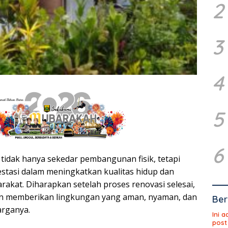
2
3
4
5
6
 tidak hanya sekedar pembangunan fisik, tetapi
stasi dalam meningkatkan kualitas hidup dan
rakat. Diharapkan setelah proses renovasi selesai,
an memberikan lingkungan yang aman, nyaman, dan
Ber
arganya.
Ini 
post