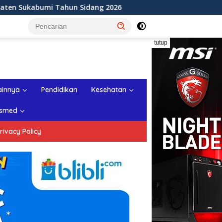
ng 2026
Rapat Paripurna ke-11 DPRD Kabupaten Sukab
tutup
ainnya
Pendidikan
Kesehatan
smed
rivacy Policy