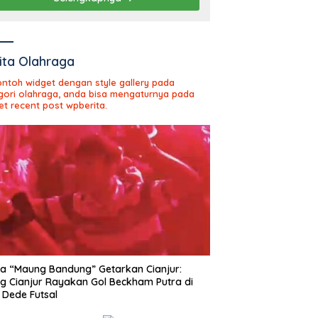
ita Olahraga
contoh widget dengan style gallery pada
gori olahraga, anda bisa mengaturnya pada
et recent post wpberita.
 “Maung Bandung” Getarkan Cianjur:
ng Cianjur Rayakan Gol Beckham Putra di
Dede Futsal