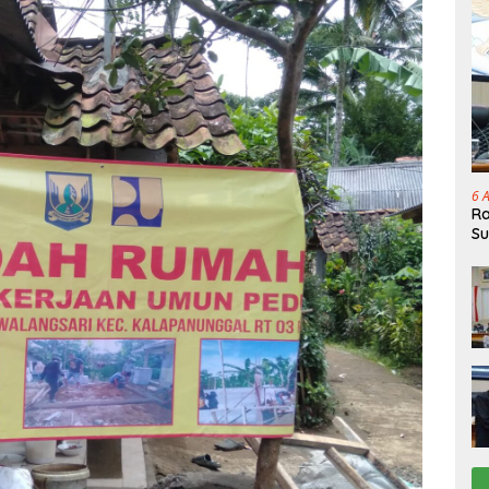
6 
Ra
Su