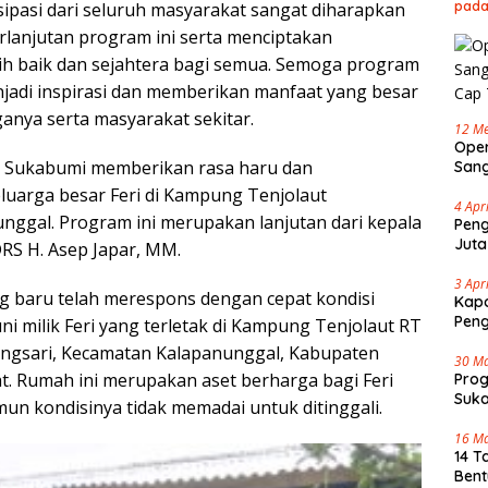
pada
ipasi dari seluruh masyarakat sangat diharapkan
lanjutan program ini serta menciptakan
ih baik dan sejahtera bagi semua. Semoga program
jadi inspirasi dan memberikan manfaat yang besar
ganya serta masyarakat sekitar.
12 Me
Oper
 Sukabumi memberikan rasa haru dan
Sang
Cap 
luarga besar Feri di Kampung Tenjolaut
4 Apr
nggal. Program ini merupakan lanjutan dari kepala
Peng
Juta
RS H. Asep Japar, MM.
3 Apr
g baru telah merespons dengan cepat kondisi
Kapo
Pen
ni milik Feri yang terletak di Kampung Tenjolaut RT
angsari, Kecamatan Kalapanunggal, Kabupaten
30 M
t. Rumah ini merupakan aset berharga bagi Feri
Pro
Suka
un kondisinya tidak memadai untuk ditinggali.
Tenj
16 M
14 T
Bent