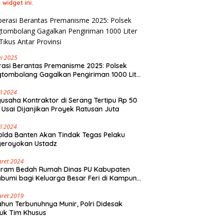
 widget ini.
i 2025
asi Berantas Premanisme 2025: Polsek
tombolang Gagalkan Pengiriman 1000 Liter
Tikus Antar Provinsi
il 2024
usaha Kontraktor di Serang Tertipu Rp 50
 Usai Dijanjikan Proyek Ratusan Juta
il 2024
lda Banten Akan Tindak Tegas Pelaku
geroyokan Ustadz
aret 2024
gram Bedah Rumah Dinas PU Kabupaten
bumi bagi Keluarga Besar Feri di Kampung
olaut Walangsari Kalapanunggal
aret 2019
ahun Terbunuhnya Munir, Polri Didesak
uk Tim Khusus