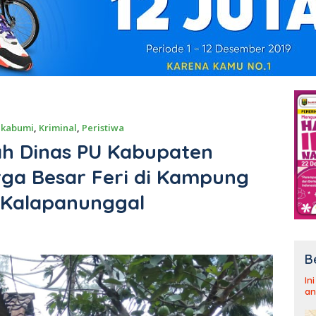
ukabumi
,
Kriminal
,
Peristiwa
h Dinas PU Kabupaten
ga Besar Feri di Kampung
 Kalapanunggal
B
In
an