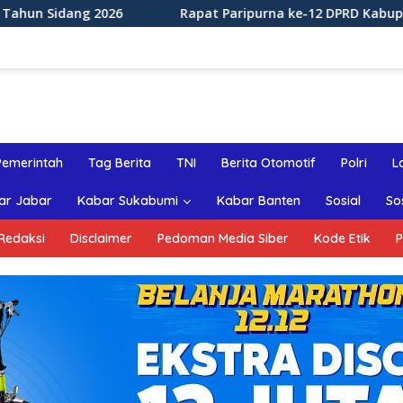
Rapat Paripurna ke-12 DPRD Kabupaten Sukabumi Tahun Sida
Pemerintah
Tag Berita
TNI
Berita Otomotif
Polri
L
ar Jabar
Kabar Sukabumi
Kabar Banten
Sosial
So
Redaksi
Disclaimer
Pedoman Media Siber
Kode Etik
P