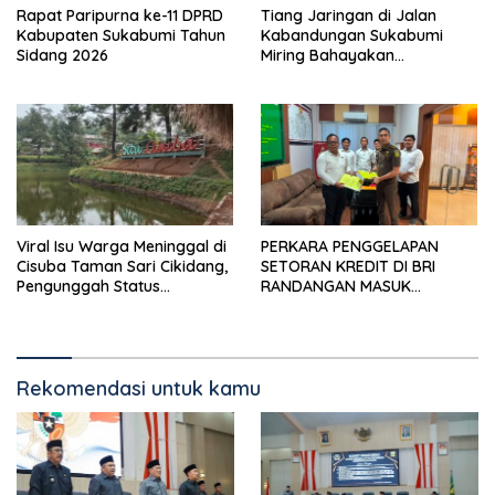
Rapat Paripurna ke-11 DPRD
Tiang Jaringan di Jalan
Kabupaten Sukabumi Tahun
Kabandungan Sukabumi
Sidang 2026
Miring Bahayakan
Pengendara, Kabel Menjuntai
Rendah
Viral Isu Warga Meninggal di
PERKARA PENGGELAPAN
Cisuba Taman Sari Cikidang,
SETORAN KREDIT DI BRI
Pengunggah Status
RANDANGAN MASUK
WhatsApp Minta Maaf
TAHAPAN PENGIRIMAN
BERKAS PERKARA
Rekomendasi untuk kamu