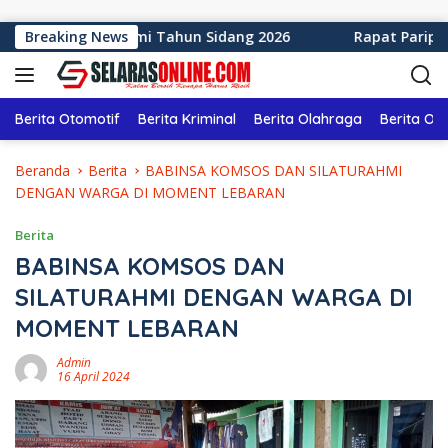
Langsung ke konten
paten Sukabumi Tahun Sidang 2026
Breaking News
Rapat Paripurna k
Berita Otomotif
Berita Kriminal
Berita Olahraga
Berita Ol
Beranda
Berita
BABINSA KOMSOS DAN SILATURAHMI
DENGAN WARGA DI MOMENT LEBARAN
Berita
BABINSA KOMSOS DAN
SILATURAHMI DENGAN WARGA DI
MOMENT LEBARAN
Admin
16 April 2024