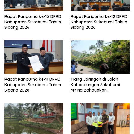
Rapat Paripurna ke-13 DPRD
Rapat Paripurna ke-12 DPRD
Kabupaten Sukabumi Tahun
Kabupaten Sukabumi Tahun
Sidang 2026
Sidang 2026
Rapat Paripurna ke-11 DPRD
Tiang Jaringan di Jalan
Kabupaten Sukabumi Tahun
Kabandungan Sukabumi
Sidang 2026
Miring Bahayakan
Pengendara, Kabel Menjuntai
Rendah