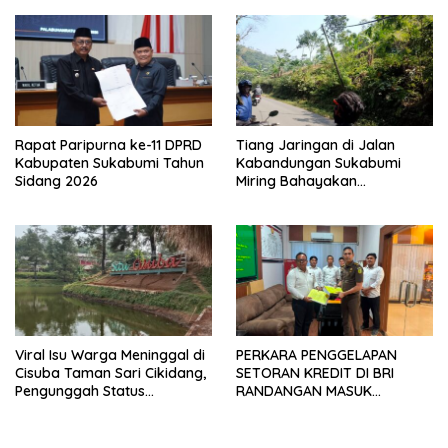
Rapat Paripurna ke-11 DPRD
Tiang Jaringan di Jalan
Kabupaten Sukabumi Tahun
Kabandungan Sukabumi
Sidang 2026
Miring Bahayakan
Pengendara, Kabel Menjuntai
Rendah
Viral Isu Warga Meninggal di
PERKARA PENGGELAPAN
Cisuba Taman Sari Cikidang,
SETORAN KREDIT DI BRI
Pengunggah Status
RANDANGAN MASUK
WhatsApp Minta Maaf
TAHAPAN PENGIRIMAN
BERKAS PERKARA