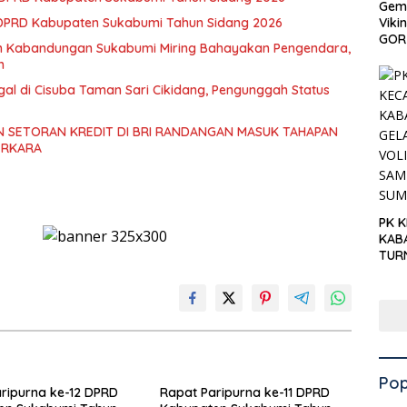
Gema
 DPRD Kabupaten Sukabumi Tahun Sidang 2026
Viki
GOR 
an Kabandungan Sukabumi Miring Bahayakan Pengendara,
h
gal di Cisuba Taman Sari Cikidang, Pengunggah Status
 SETORAN KREDIT DI BRI RANDANGAN MASUK TAHAPAN
ERKARA
PK 
KAB
TUR
‘KNP
HAR
Pop
ripurna ke-12 DPRD
Rapat Paripurna ke-11 DPRD