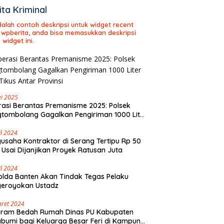
ita Kriminal
adalah contoh deskripsi untuk widget recent
 wpberita, anda bisa memasukkan deskripsi
 widget ini.
i 2025
asi Berantas Premanisme 2025: Polsek
tombolang Gagalkan Pengiriman 1000 Liter
Tikus Antar Provinsi
il 2024
usaha Kontraktor di Serang Tertipu Rp 50
 Usai Dijanjikan Proyek Ratusan Juta
il 2024
lda Banten Akan Tindak Tegas Pelaku
geroyokan Ustadz
aret 2024
gram Bedah Rumah Dinas PU Kabupaten
bumi bagi Keluarga Besar Feri di Kampung