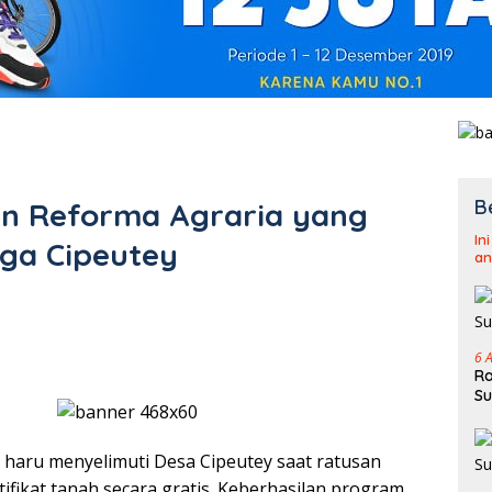
B
an Reforma Agraria yang
In
ga Cipeutey
an
6 
Ra
Su
haru menyelimuti Desa Cipeutey saat ratusan
ifikat tanah secara gratis. Keberhasilan program