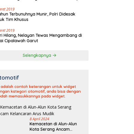
olaut Walangsari Kalapanunggal
aret 2019
ahun Terbunuhnya Munir, Polri Didesak
uk Tim Khusus
aret 2019
ri Hilang, Nelayan Tewas Mengambang di
ai Cipalawah Garut
Selengkapnya
tomotif
i adalah contoh keterangan untuk widget
ngan kategori otomotif, anda bisa dengan
dah memasukkannya pada widget.
8 April 2024
Kemacetan di Alun-Alun
Kota Serang Ancam