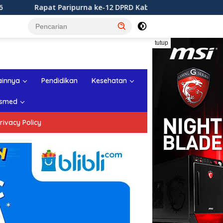
t Paripurna ke-12 DPRD Kabupaten Sukabumi Tahun Sidang 20
tutup
ainnya
Pendidikan
Kesehatan
smed
rivacy Policy