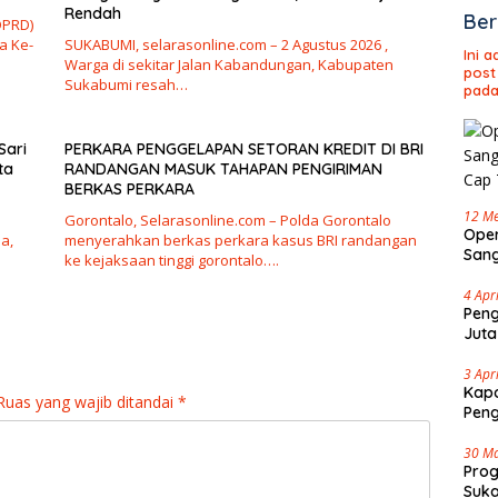
Rendah
Ber
DPRD)
a Ke-
SUKABUMI, selarasonline.com – 2 Agustus 2026 ,
Ini 
Warga di sekitar Jalan Kabandungan, Kabupaten
post
Sukabumi resah…
pada
Sari
PERKARA PENGGELAPAN SETORAN KREDIT DI BRI
ta
RANDANGAN MASUK TAHAPAN PENGIRIMAN
BERKAS PERKARA
12 Me
Gorontalo, Selarasonline.com – Polda Gorontalo
Oper
a,
menyerahkan berkas perkara kasus BRI randangan
Sang
ke kejaksaan tinggi gorontalo….
Cap 
4 Apr
Peng
Juta
3 Apr
Kapo
Ruas yang wajib ditandai
*
Pen
30 M
Pro
Suka