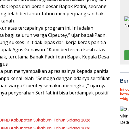
tidak lepas dari peran besar Bapak Padni, seorang
ang telah bertahun-tahun memperjuangkan hak-
 tanah.
ur atas tercapainya program ini. Ini adalah
bagi seluruh warga Cipeutey,” ujar bapakPadni.
ng sukses ini tidak lepas dari kerja keras panitia
Bapak Agus Gunawan. “Kami berterima kasih atas
ak, terutama Bapak Padni dan Bapak Kepala Desa
gus.
a pun menyampaikan apresiasinya kepada panitia
anpa kenal lelah. “Semoga dengan adanya sertifikat
Ber
raan warga Cipeutey semakin meningkat,” ujarnya.
Ini 
a penyerahan Sertifat ini bisa berdampak positif
kate
widg
3 DPRD Kabupaten Sukabumi Tahun Sidang 2026
2 DPRD Kabupaten Sukabumi Tahun Sidang 2026