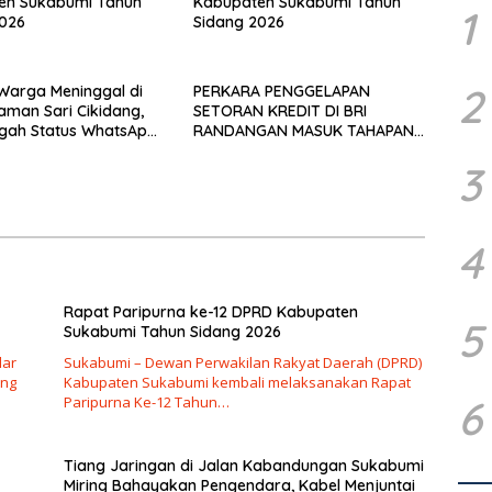
en Sukabumi Tahun
Kabupaten Sukabumi Tahun
1
2026
Sidang 2026
2
u Warga Meninggal di
PERKARA PENGGELAPAN
aman Sari Cikidang,
SETORAN KREDIT DI BRI
gah Status WhatsApp
RANDANGAN MASUK TAHAPAN
af
PENGIRIMAN BERKAS PERKARA
3
4
Rapat Paripurna ke-12 DPRD Kabupaten
5
Sukabumi Tahun Sidang 2026
lar
Sukabumi – Dewan Perwakilan Rakyat Daerah (DPRD)
ang
Kabupaten Sukabumi kembali melaksanakan Rapat
6
Paripurna Ke-12 Tahun…
Tiang Jaringan di Jalan Kabandungan Sukabumi
Miring Bahayakan Pengendara, Kabel Menjuntai