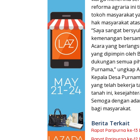
reforma agraria ini 
tokoh masyarakat y
hak masyarakat atas
“Saya sangat bersyuk
kemenangan bersama 
Acara yang berlangsu
yang dipimpin oleh 
dukungan semua pih
Purnama,” ungkap A
Kepala Desa Purnam
yang telah bekerja t
tanah ini, kesejahte
Semoga dengan adany
bagi masyarakat.
Berita Terkait
Rapat Paripurna ke-1
Rapat Paripurna ke-1