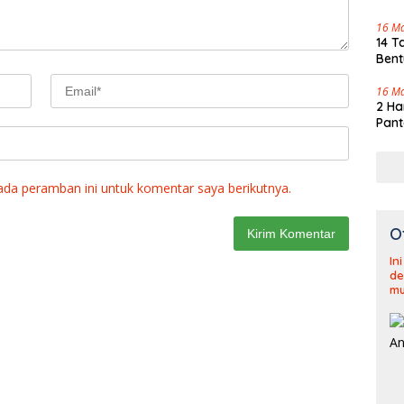
Tenj
16 M
14 T
Bent
16 M
2 Ha
Pant
ada peramban ini untuk komentar saya berikutnya.
O
In
de
mu