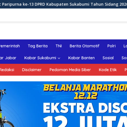
-13 DPRD Kabupaten Sukabumi Tahun Sidang 2026
Rapa
Pemerintah
Tag Berita
TNI
Berita Otomotif
Polri
L
ar Jabar
Kabar Sukabumi
Kabar Banten
Sosial
So
Redaksi
Disclaimer
Pedoman Media Siber
Kode Etik
P