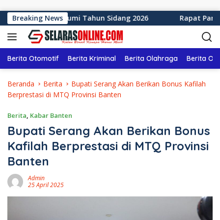
Langsung ke konten
aten Sukabumi Tahun Sidang 2026
Breaking News
Rapat Paripurna ke
Berita Otomotif
Berita Kriminal
Berita Olahraga
Berita Ol
Beranda
Berita
Bupati Serang Akan Berikan Bonus Kafilah
Berprestasi di MTQ Provinsi Banten
Berita
,
Kabar Banten
Bupati Serang Akan Berikan Bonus
Kafilah Berprestasi di MTQ Provinsi
Banten
Admin
25 April 2025