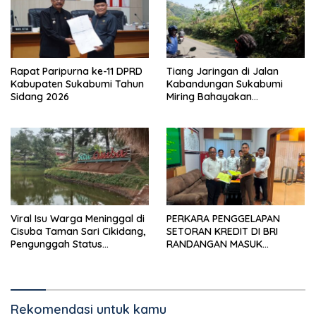
Rapat Paripurna ke-11 DPRD
Tiang Jaringan di Jalan
Kabupaten Sukabumi Tahun
Kabandungan Sukabumi
Sidang 2026
Miring Bahayakan
Pengendara, Kabel Menjuntai
Rendah
Viral Isu Warga Meninggal di
PERKARA PENGGELAPAN
Cisuba Taman Sari Cikidang,
SETORAN KREDIT DI BRI
Pengunggah Status
RANDANGAN MASUK
WhatsApp Minta Maaf
TAHAPAN PENGIRIMAN
BERKAS PERKARA
Rekomendasi untuk kamu