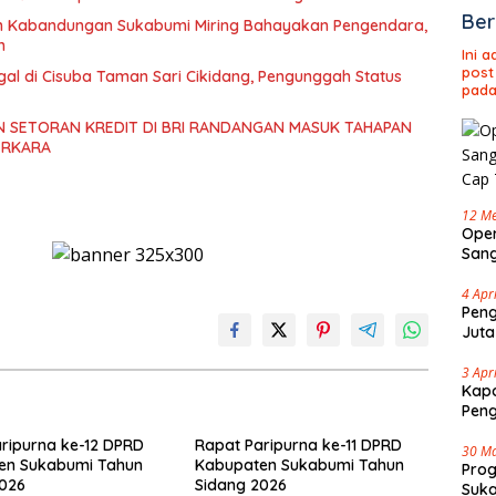
Ber
an Kabandungan Sukabumi Miring Bahayakan Pengendara,
h
Ini 
post
gal di Cisuba Taman Sari Cikidang, Pengunggah Status
pada
 SETORAN KREDIT DI BRI RANDANGAN MASUK TAHAPAN
ERKARA
12 Me
Oper
Sang
Cap 
4 Apr
Peng
Juta
3 Apr
Kapo
Pen
ripurna ke-12 DPRD
Rapat Paripurna ke-11 DPRD
30 M
en Sukabumi Tahun
Kabupaten Sukabumi Tahun
Pro
2026
Sidang 2026
Suka