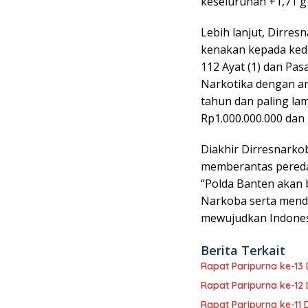
keseluruhan +1,71 g
Lebih lanjut, Dirre
kenakan kepada kedua
112 Ayat (1) dan Pas
Narkotika dengan an
tahun dan paling lam
Rp1.000.000.000 dan 
Diakhir Dirresnark
memberantas pereda
“Polda Banten akan
Narkoba serta mend
mewujudkan Indonesi
Berita Terkait
Rapat Paripurna ke-1
Rapat Paripurna ke-1
Rapat Paripurna ke-11