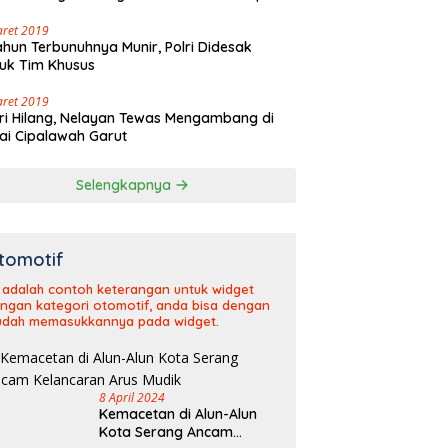
olaut Walangsari Kalapanunggal
aret 2019
ahun Terbunuhnya Munir, Polri Didesak
uk Tim Khusus
aret 2019
ri Hilang, Nelayan Tewas Mengambang di
ai Cipalawah Garut
Selengkapnya
tomotif
i adalah contoh keterangan untuk widget
ngan kategori otomotif, anda bisa dengan
dah memasukkannya pada widget.
8 April 2024
Kemacetan di Alun-Alun
Kota Serang Ancam