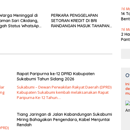
Tenj
16 M
14 T
u Warga Meninggal di
PERKARA PENGGELAPAN
Bent
aman Sari Cikidang,
SETORAN KREDIT DI BRI
gah Status WhatsApp
RANDANGAN MASUK TAHAPAN
16 M
af
PENGIRIMAN BERKAS PERKARA
2 Ha
Pant
Rapat Paripurna ke-12 DPRD Kabupaten
O
Sukabumi Tahun Sidang 2026
In
lar
Sukabumi – Dewan Perwakilan Rakyat Daerah (DPRD)
de
ang
Kabupaten Sukabumi kembali melaksanakan Rapat
mu
Paripurna Ke-12 Tahun…
Tiang Jaringan di Jalan Kabandungan Sukabumi
Miring Bahayakan Pengendara, Kabel Menjuntai
Rendah
DPRD)