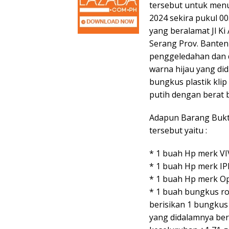
tersebut untuk menu
2024 sekira pukul 00
yang beralamat Jl Ki
Serang Prov. Banten
penggeledahan dan 
warna hijau yang di
bungkus plastik klip
putih dengan berat 
Adapun Barang Bukti
tersebut yaitu :
* 1 buah Hp merk V
* 1 buah Hp merk I
* 1 buah Hp merk O
* 1 buah bungkus ro
berisikan 1 bungkus 
yang didalamnya beri