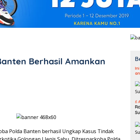
B
Banten Berhasil Amankan
In
an
6 
Ra
Su
oba Polda Banten berhasil Ungkap Kasus Tindak
kotika Golongan I Jenis Sabu, Ditresnarkoba Polda