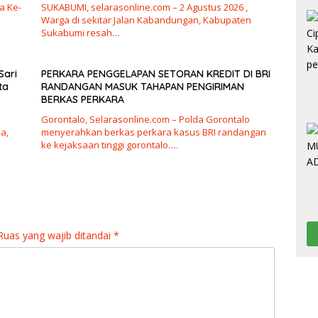
a Ke-
SUKABUMI, selarasonline.com – 2 Agustus 2026 ,
Warga di sekitar Jalan Kabandungan, Kabupaten
Sukabumi resah…
Sari
PERKARA PENGGELAPAN SETORAN KREDIT DI BRI
ta
RANDANGAN MASUK TAHAPAN PENGIRIMAN
BERKAS PERKARA
Gorontalo, Selarasonline.com – Polda Gorontalo
a,
menyerahkan berkas perkara kasus BRI randangan
ke kejaksaan tinggi gorontalo….
Ruas yang wajib ditandai
*