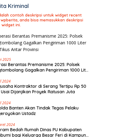
ita Kriminal
adalah contoh deskripsi untuk widget recent
 wpberita, anda bisa memasukkan deskripsi
 widget ini.
i 2025
asi Berantas Premanisme 2025: Polsek
tombolang Gagalkan Pengiriman 1000 Liter
Tikus Antar Provinsi
il 2024
usaha Kontraktor di Serang Tertipu Rp 50
 Usai Dijanjikan Proyek Ratusan Juta
il 2024
lda Banten Akan Tindak Tegas Pelaku
geroyokan Ustadz
aret 2024
gram Bedah Rumah Dinas PU Kabupaten
bumi bagi Keluarga Besar Feri di Kampung