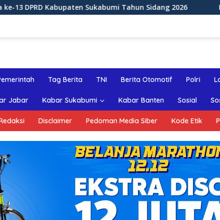
 Kabupaten Sukabumi Tahun Sidang 2026
Rapat Paripu
Pemerintah
Tag Berita
TNI
Berita Otomotif
Polri
L
ar Jabar
Kabar Sukabumi
Kabar Banten
Sosial
So
Redaksi
Disclaimer
Pedoman Media Siber
Kode Etik
P