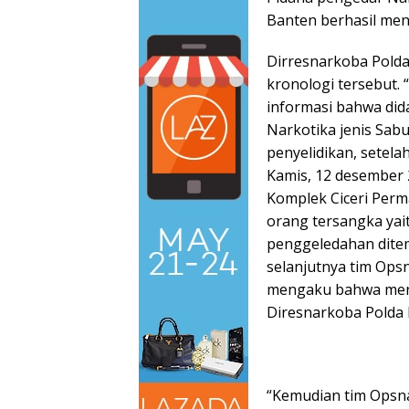
Banten berhasil meng
Dirresnarkoba Polda
kronologi tersebut.
informasi bahwa did
Narkotika jenis Sab
penyelidikan, setela
Kamis, 12 desember 
Komplek Ciceri Perm
orang tersangka yaitu
penggeledahan dite
selanjutnya tim Opsn
mengaku bahwa menyi
Diresnarkoba Polda 
“Kemudian tim Opsn