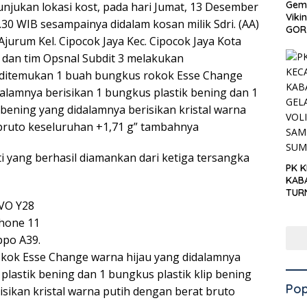
Gema
njukan lokasi kost, pada hari Jumat, 13 Desember
Viki
.30 WIB sesampainya didalam kosan milik Sdri. (AA)
GOR 
 Ajurum Kel. Cipocok Jaya Kec. Cipocok Jaya Kota
 dan tim Opsnal Subdit 3 melakukan
ditemukan 1 buah bungkus rokok Esse Change
dalamnya berisikan 1 bungkus plastik bening dan 1
 bening yang didalamnya berisikan kristal warna
bruto keseluruhan +1,71 g” tambahnya
 yang berhasil diamankan dari ketiga tersangka
PK 
KAB
TUR
IVO Y28
‘KNP
HAR
Phone 11
ppo A39.
kok Esse Change warna hijau yang didalamnya
plastik bening dan 1 bungkus plastik klip bening
Pop
sikan kristal warna putih dengan berat bruto