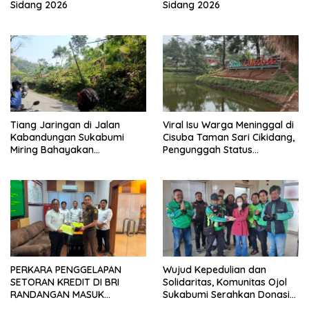
Sidang 2026
Sidang 2026
Tiang Jaringan di Jalan
Viral Isu Warga Meninggal di
Kabandungan Sukabumi
Cisuba Taman Sari Cikidang,
Miring Bahayakan
Pengunggah Status
Pengendara, Kabel Menjuntai
WhatsApp Minta Maaf
Rendah
PERKARA PENGGELAPAN
Wujud Kepedulian dan
SETORAN KREDIT DI BRI
Solidaritas, Komunitas Ojol
RANDANGAN MASUK
Sukabumi Serahkan Donasi
TAHAPAN PENGIRIMAN
untuk Korban Kecelakaan