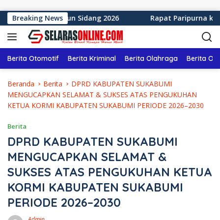
Langsung ke konten
kabumi Tahun Sidang 2026
Breaking News
Rapat Paripurna ke-11 DPR
Berita Otomotif
Berita Kriminal
Berita Olahraga
Berita Ol
Beranda
Berita
DPRD KABUPATEN SUKABUMI
MENGUCAPKAN SELAMAT & SUKSES ATAS PENGUKUHAN
KETUA KORMI KABUPATEN SUKABUMI PERIODE 2026–2030
Berita
DPRD KABUPATEN SUKABUMI
MENGUCAPKAN SELAMAT &
SUKSES ATAS PENGUKUHAN KETUA
KORMI KABUPATEN SUKABUMI
PERIODE 2026–2030
Admin