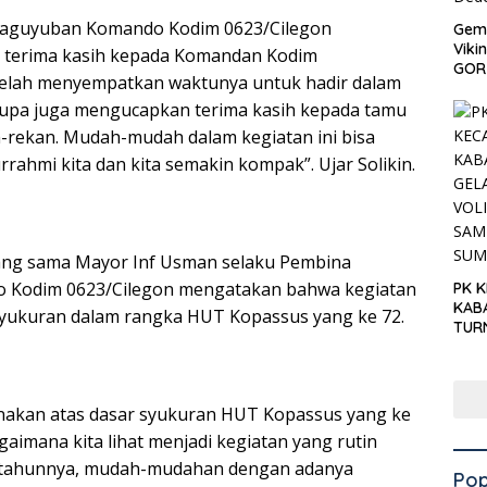
 Paguyuban Komando Kodim 0623/Cilegon
Gema
Viki
terima kasih kepada Komandan Kodim
GOR 
telah menyempatkan waktunya untuk hadir dalam
k lupa juga mengucapkan terima kasih kepada tamu
-rekan. Mudah-mudah dalam kegiatan ini bisa
rrahmi kita dan kita semakin kompak”. Ujar Solikin.
yang sama Mayor Inf Usman selaku Pembina
 Kodim 0623/Cilegon mengatakan bahwa kegiatan
PK 
KAB
 syukuran dalam rangka HUT Kopassus yang ke 72.
TUR
‘KNP
HAR
sanakan atas dasar syukuran HUT Kopassus yang ke
agaimana kita lihat menjadi kegiatan yang rutin
p tahunnya, mudah-mudahan dengan adanya
Pop