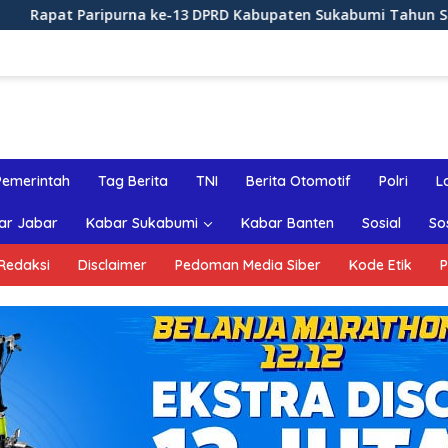
ke-13 DPRD Kabupaten Sukabumi Tahun Sidang 2026
Ra
Pemerintah
Tag Berita
TNI
Berita Otomotif
Polri
L
ar Jabar
Kabar Sukabumi
Kabar Banten
Sosial
So
Redaksi
Disclaimer
Pedoman Media Siber
Kode Etik
P