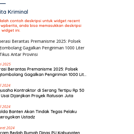
ita Kriminal
adalah contoh deskripsi untuk widget recent
 wpberita, anda bisa memasukkan deskripsi
 widget ini.
i 2025
asi Berantas Premanisme 2025: Polsek
tombolang Gagalkan Pengiriman 1000 Liter
Tikus Antar Provinsi
il 2024
usaha Kontraktor di Serang Tertipu Rp 50
 Usai Dijanjikan Proyek Ratusan Juta
il 2024
lda Banten Akan Tindak Tegas Pelaku
geroyokan Ustadz
aret 2024
gram Bedah Rumah Dinas PU Kabupaten