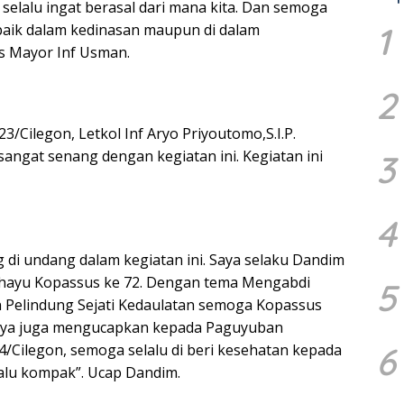
a selalu ingat berasal dari mana kita. Dan semoga
1
 baik dalam kedinasan maupun di dalam
as Mayor Inf Usman.
2
/Cilegon, Letkol Inf Aryo Priyoutomo,S.I.P.
ngat senang dengan kegiatan ini. Kegiatan ini
3
4
 di undang dalam kegiatan ini. Saya selaku Dandim
ayu Kopassus ke 72. Dengan tema Mengabdi
5
Pelindung Sejati Kedaulatan semoga Kopassus
saya juga mengucapkan kepada Paguyuban
6
Cilegon, semoga selalu di beri kesehatan kepada
alu kompak”. Ucap Dandim.