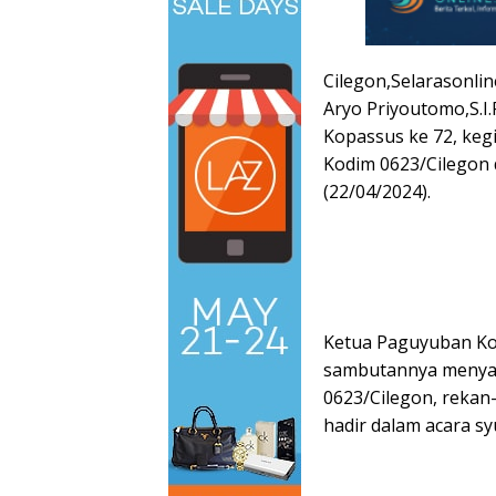
Cilegon,Selarasonli
Aryo Priyoutomo,S.I
Kopassus ke 72, ke
Kodim 0623/Cilegon 
(22/04/2024).
Ketua Paguyuban Kom
sambutannya menya
0623/Cilegon, rekan
hadir dalam acara s