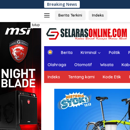
Langsung
Breaking News
Rapat Paripurna 
ke
konten
Berita Terkini
Indeks
tutup
H
Berita
Kriminal
Politik
o
m
Olahraga
Otomotif
Wisata
Kab
e
Indeks
Tentang kami
Kode Etik