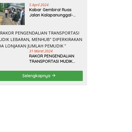
5 April 2024
Kabar Gembira! Ruas
Jalan Kalapanunggal-
Cipeteuy Segera Dibangun
oleh dinas PU Kabupaten
Sukabumi dengan metode
pekerjaan Beton
31 Maret 2024
RAKOR PENGENDALIAN
TRANSPORTASI MUDIK
LEBARAN, MENHUB”
DIPERKIRAKAN ADA
Selengkapnya
LONJAKAN JUMLAH
PEMUDIK ”