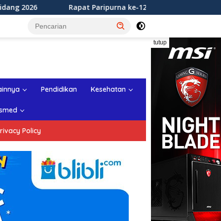
pat Paripurna ke-12 DPRD Kabupaten Sukabumi Tahun Sidang 2
tutup
ainnya
Pendidikan
Kesehatan
smed
rivacy Policy