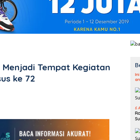
B
Menjadi Tempat Kegiatan
In
us ke 72
an
6 
Ra
Su