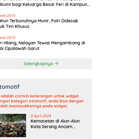
bumi bagi Keluarga Besar Feri di Kampung
olaut Walangsari Kalapanunggal
aret 2019
ahun Terbunuhnya Munir, Polri Didesak
uk Tim Khusus
aret 2019
ri Hilang, Nelayan Tewas Mengambang di
ai Cipalawah Garut
Selengkapnya
tomotif
i adalah contoh keterangan untuk widget
ngan kategori otomotif, anda bisa dengan
dah memasukkannya pada widget.
8 April 2024
Kemacetan di Alun-Alun
Kota Serang Ancam
Kelancaran Arus Mudik