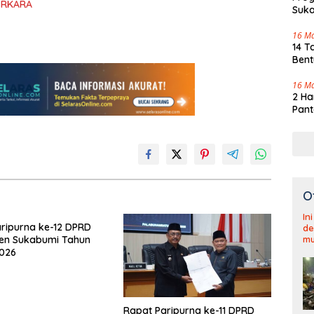
ERKARA
Suka
Tenj
16 M
14 T
Bent
16 M
2 Ha
Pant
O
In
ripurna ke-12 DPRD
de
mu
en Sukabumi Tahun
2026
Rapat Paripurna ke-11 DPRD