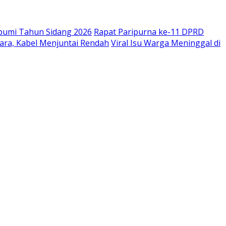
bumi Tahun Sidang 2026
Rapat Paripurna ke-11 DPRD
ara, Kabel Menjuntai Rendah
Viral Isu Warga Meninggal di