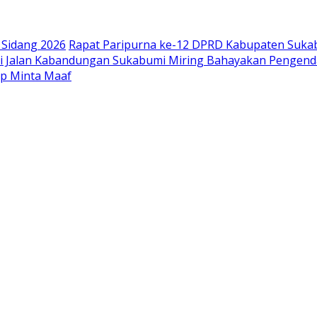
Sidang 2026
Rapat Paripurna ke-12 DPRD Kabupaten Suka
di Jalan Kabandungan Sukabumi Miring Bahayakan Pengend
pp Minta Maaf