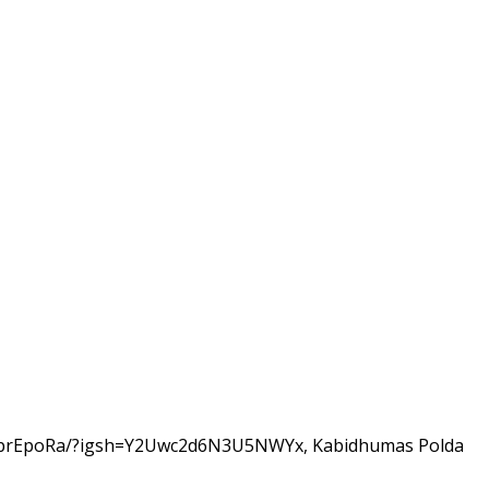
DIJTprEpoRa/?igsh=Y2Uwc2d6N3U5NWYx, Kabidhumas Polda