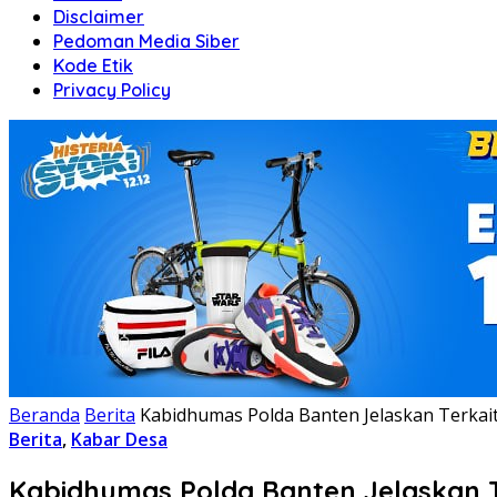
Disclaimer
Pedoman Media Siber
Kode Etik
Privacy Policy
Beranda
Berita
Kabidhumas Polda Banten Jelaskan Terkait 
Berita
,
Kabar Desa
Kabidhumas Polda Banten Jelaskan Ter