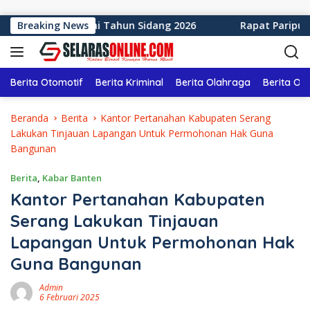
Langsung ke konten
aten Sukabumi Tahun Sidang 2026
Breaking News
Rapat Paripurna ke
Berita Otomotif
Berita Kriminal
Berita Olahraga
Berita Ol
Beranda
Berita
Kantor Pertanahan Kabupaten Serang
Lakukan Tinjauan Lapangan Untuk Permohonan Hak Guna
Bangunan
Berita
,
Kabar Banten
Kantor Pertanahan Kabupaten
Serang Lakukan Tinjauan
Lapangan Untuk Permohonan Hak
Guna Bangunan
Admin
6 Februari 2025