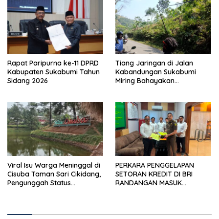
Rapat Paripurna ke-11 DPRD
Tiang Jaringan di Jalan
Kabupaten Sukabumi Tahun
Kabandungan Sukabumi
Sidang 2026
Miring Bahayakan
Pengendara, Kabel Menjuntai
Rendah
Viral Isu Warga Meninggal di
PERKARA PENGGELAPAN
Cisuba Taman Sari Cikidang,
SETORAN KREDIT DI BRI
Pengunggah Status
RANDANGAN MASUK
WhatsApp Minta Maaf
TAHAPAN PENGIRIMAN
BERKAS PERKARA