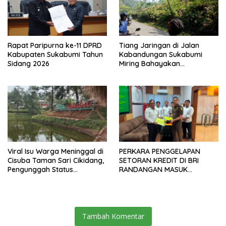
Rapat Paripurna ke-11 DPRD
Tiang Jaringan di Jalan
Kabupaten Sukabumi Tahun
Kabandungan Sukabumi
Sidang 2026
Miring Bahayakan
Pengendara, Kabel Menjuntai
Rendah
Viral Isu Warga Meninggal di
PERKARA PENGGELAPAN
Cisuba Taman Sari Cikidang,
SETORAN KREDIT DI BRI
Pengunggah Status
RANDANGAN MASUK
WhatsApp Minta Maaf
TAHAPAN PENGIRIMAN
BERKAS PERKARA
Tambah Komentar