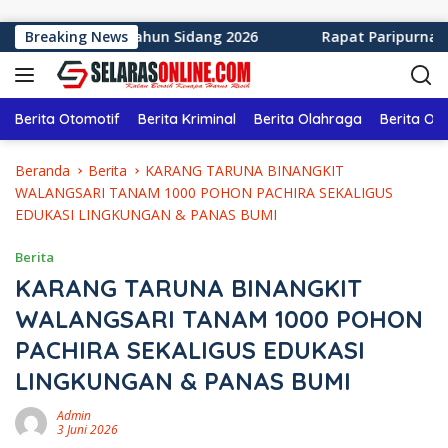
Langsung ke konten
Sukabumi Tahun Sidang 2026
Breaking News
Rapat Paripurna ke-12 D
Berita Otomotif
Berita Kriminal
Berita Olahraga
Berita Ol
Beranda
Berita
KARANG TARUNA BINANGKIT
WALANGSARI TANAM 1000 POHON PACHIRA SEKALIGUS
EDUKASI LINGKUNGAN & PANAS BUMI
Berita
KARANG TARUNA BINANGKIT
WALANGSARI TANAM 1000 POHON
PACHIRA SEKALIGUS EDUKASI
LINGKUNGAN & PANAS BUMI
Admin
3 Juni 2026