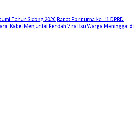
bumi Tahun Sidang 2026
Rapat Paripurna ke-11 DPRD
ara, Kabel Menjuntai Rendah
Viral Isu Warga Meninggal di