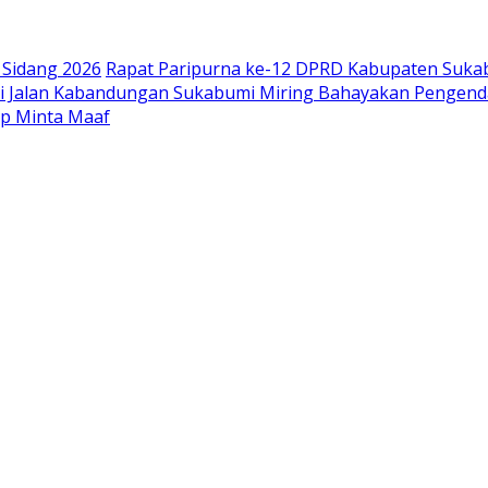
Sidang 2026
Rapat Paripurna ke-12 DPRD Kabupaten Suka
di Jalan Kabandungan Sukabumi Miring Bahayakan Pengend
pp Minta Maaf