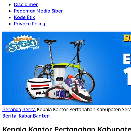
Disclaimer
Pedoman Media Siber
Kode Etik
Privacy Policy
Beranda
Berita
Kepala Kantor Pertanahan Kabupaten Ser
Berita
,
Kabar Banten
Kepala Kantor Pertanahan Kabupate