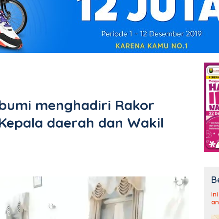
bumi menghadiri Rakor
 Kepala daerah dan Wakil
B
In
an