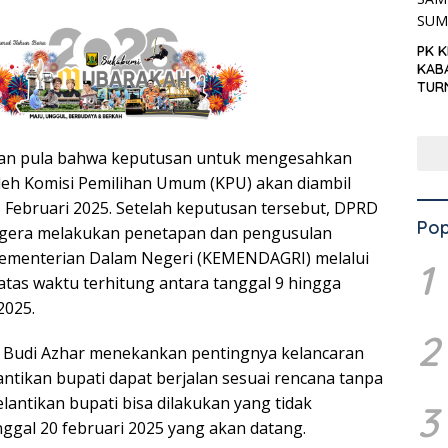
PK 
KAB
TUR
‘KNP
HAR
askan pula bahwa keputusan untuk mengesahkan
eh Komisi Pemilihan Umum (KPU) akan diambil
5 Februari 2025. Setelah keputusan tersebut, DPRD
Pop
egera melakukan penetapan dan pengusulan
menterian Dalam Negeri (KEMENDAGRI) melalui
1
tas waktu terhitung antara tanggal 9 hingga
2025.
2
, Budi Azhar menekankan pentingnya kelancaran
antikan bupati dapat berjalan sesuai rencana tanpa
lantikan bupati bisa dilakukan yang tidak
3
nggal 20 februari 2025 yang akan datang.