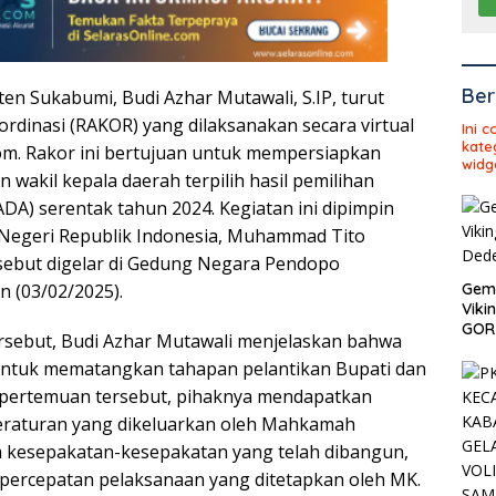
Ber
n Sukabumi, Budi Azhar Mutawali, S.IP, turut
rdinasi (RAKOR) yang dilaksanakan secara virtual
Ini 
kate
om. Rakor ini bertujuan untuk mempersiapkan
widg
n wakil kepala daerah terpilih hasil pemilihan
DA) serentak tahun 2024. Kegiatan ini dipimpin
 Negeri Republik Indonesia, Muhammad Tito
rsebut digelar di Gedung Negara Pendopo
n (03/02/2025).
Gema
Viki
GOR 
rsebut, Budi Azhar Mutawali menjelaskan bahwa
 untuk mematangkan tahapan pelantikan Bupati dan
 pertemuan tersebut, pihaknya mendapatkan
peraturan yang dikeluarkan oleh Mahkamah
ta kesepakatan-kesepakatan yang telah dibangun,
percepatan pelaksanaan yang ditetapkan oleh MK.