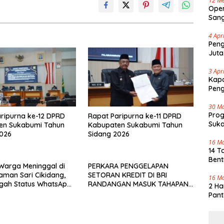
12 Me
Oper
Sang
Cap 
4 Apr
Peng
Juta
3 Apr
Kapo
Pen
30 M
Pro
ripurna ke-12 DPRD
Rapat Paripurna ke-11 DPRD
Suka
en Sukabumi Tahun
Kabupaten Sukabumi Tahun
Tenj
2026
Sidang 2026
16 M
14 T
Bent
u Warga Meninggal di
PERKARA PENGGELAPAN
aman Sari Cikidang,
SETORAN KREDIT DI BRI
16 M
gah Status WhatsApp
RANDANGAN MASUK TAHAPAN
2 Ha
af
PENGIRIMAN BERKAS PERKARA
Pant