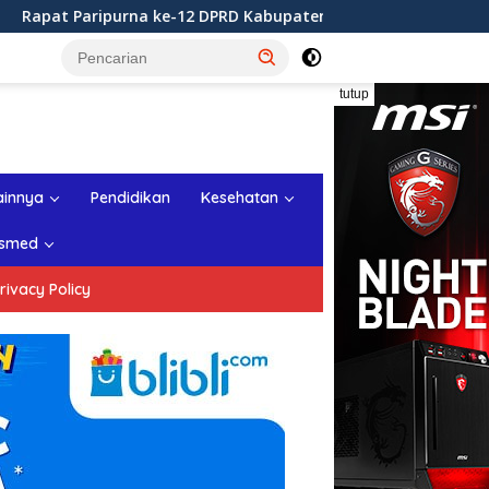
12 DPRD Kabupaten Sukabumi Tahun Sidang 2026
Rapat
tutup
ainnya
Pendidikan
Kesehatan
smed
rivacy Policy