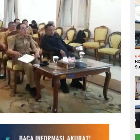
6 
Ra
Su