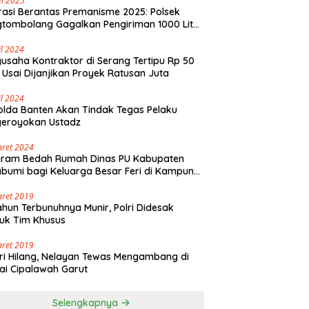
i 2025
asi Berantas Premanisme 2025: Polsek
tombolang Gagalkan Pengiriman 1000 Liter
Tikus Antar Provinsi
il 2024
usaha Kontraktor di Serang Tertipu Rp 50
 Usai Dijanjikan Proyek Ratusan Juta
il 2024
lda Banten Akan Tindak Tegas Pelaku
geroyokan Ustadz
aret 2024
gram Bedah Rumah Dinas PU Kabupaten
bumi bagi Keluarga Besar Feri di Kampung
olaut Walangsari Kalapanunggal
aret 2019
ahun Terbunuhnya Munir, Polri Didesak
uk Tim Khusus
aret 2019
ri Hilang, Nelayan Tewas Mengambang di
ai Cipalawah Garut
Selengkapnya