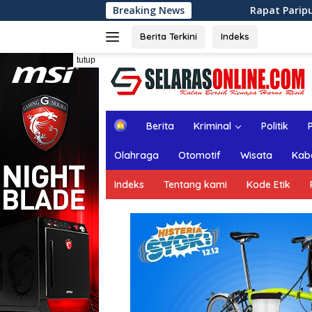
Langsung
Breaking News
Rapat Paripurna ke-13 DPRD Kabupa
ke
konten
Berita Terkini
Indeks
tutup
H
Berita
Kriminal
Politik
o
m
Olahraga
Otomotif
Wisata
Kab
e
Indeks
Tentang kami
Kode Etik