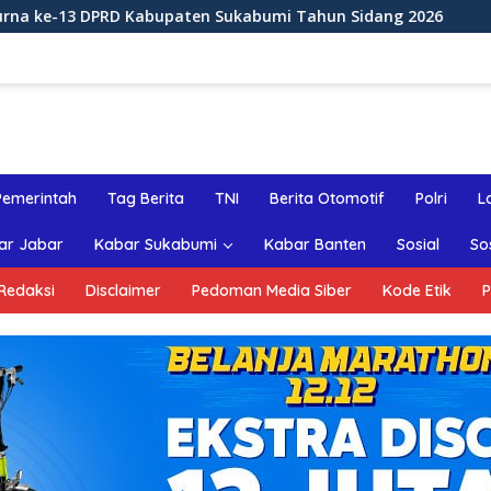
ten Sukabumi Tahun Sidang 2026
Rapat Paripurna ke-
Pemerintah
Tag Berita
TNI
Berita Otomotif
Polri
L
ar Jabar
Kabar Sukabumi
Kabar Banten
Sosial
So
Redaksi
Disclaimer
Pedoman Media Siber
Kode Etik
P