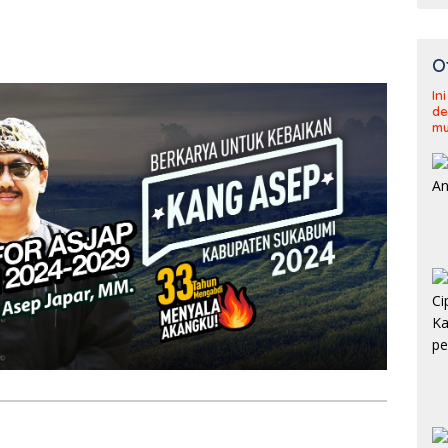
O
In
de
mu