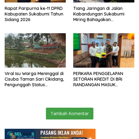
Rapat Paripurna ke-11 DPRD
Tiang Jaringan di Jalan
Kabupaten Sukabumi Tahun
Kabandungan Sukabumi
Sidang 2026
Miring Bahayakan
Pengendara, Kabel Menjuntai
Rendah
Viral Isu Warga Meninggal di
PERKARA PENGGELAPAN
Cisuba Taman Sari Cikidang,
SETORAN KREDIT DI BRI
Pengunggah Status
RANDANGAN MASUK
WhatsApp Minta Maaf
TAHAPAN PENGIRIMAN
BERKAS PERKARA
Tambah Komentar