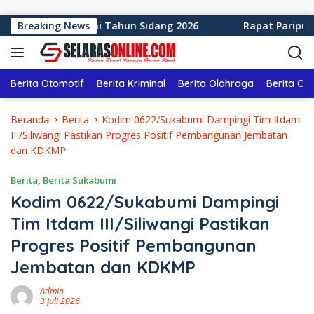
Langsung ke konten
en Sukabumi Tahun Sidang 2026
Breaking News
Rapat Paripurna ke-1
Berita Otomotif
Berita Kriminal
Berita Olahraga
Berita Ol
Beranda
Berita
Kodim 0622/Sukabumi Dampingi Tim Itdam
III/Siliwangi Pastikan Progres Positif Pembangunan Jembatan
dan KDKMP
Berita
,
Berita Sukabumi
Kodim 0622/Sukabumi Dampingi
Tim Itdam III/Siliwangi Pastikan
Progres Positif Pembangunan
Jembatan dan KDKMP
Admin
3 Juli 2026