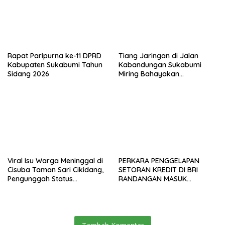
Rapat Paripurna ke-11 DPRD
Tiang Jaringan di Jalan
Kabupaten Sukabumi Tahun
Kabandungan Sukabumi
Sidang 2026
Miring Bahayakan
Pengendara, Kabel Menjuntai
Rendah
Viral Isu Warga Meninggal di
PERKARA PENGGELAPAN
Cisuba Taman Sari Cikidang,
SETORAN KREDIT DI BRI
Pengunggah Status
RANDANGAN MASUK
WhatsApp Minta Maaf
TAHAPAN PENGIRIMAN
BERKAS PERKARA