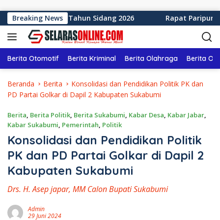
Langsung ke konten
en Sukabumi Tahun Sidang 2026
Breaking News
Rapat Paripurna ke-1
Berita Otomotif
Berita Kriminal
Berita Olahraga
Berita Ol
Beranda
Berita
Konsolidasi dan Pendidikan Politik PK dan
PD Partai Golkar di Dapil 2 Kabupaten Sukabumi
Berita
,
Berita Politik
,
Berita Sukabumi
,
Kabar Desa
,
Kabar Jabar
,
Kabar Sukabumi
,
Pemerintah
,
Politik
Konsolidasi dan Pendidikan Politik
PK dan PD Partai Golkar di Dapil 2
Kabupaten Sukabumi
Drs. H. Asep japar, MM Calon Bupati Sukabumi
Admin
29 Juni 2024