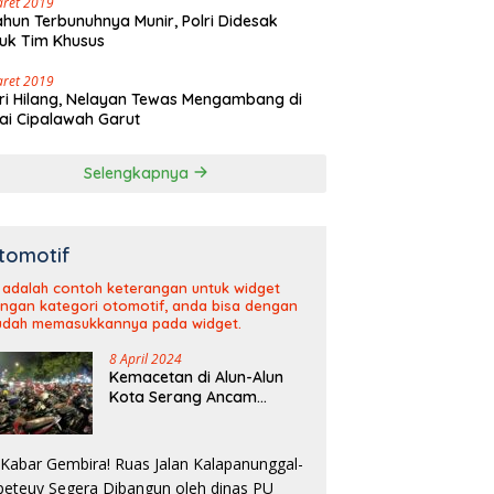
aret 2019
ahun Terbunuhnya Munir, Polri Didesak
uk Tim Khusus
aret 2019
ri Hilang, Nelayan Tewas Mengambang di
ai Cipalawah Garut
Selengkapnya
tomotif
i adalah contoh keterangan untuk widget
ngan kategori otomotif, anda bisa dengan
dah memasukkannya pada widget.
8 April 2024
Kemacetan di Alun-Alun
Kota Serang Ancam
Kelancaran Arus Mudik