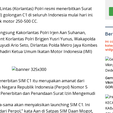
 Lintas (Korlantas) Polri resmi menerbitkan Surat
 golongan C1 di seluruh Indonesia mulai hari ini.
k motor 250-500 CC.
angsung Kakorlantas Polri Irjen Aan Suhanan,
Ber
nt Korlantas Polri Brigjen Yusri Yunus, Wakapolda
Ini 
uyudi Ario Seto, Dirlantas Polda Metro Jaya Kombes
kate
widg
ihadiri Ketua Umum Ikatan Motor Indonesia (IMI)
Gema
nerbitan SIM C1 itu merupakan amanat dari
Viki
n Negara Republik Indonesia (Perpol) Nomor 5
GOR 
 Penerbitan dan Penandaan Surat Izin Mengemudi
ma-sama akan menyaksikan launching SIM C1. Ini
ari Perpol,” kata Aan di Satpas SIM Daan Mogot,