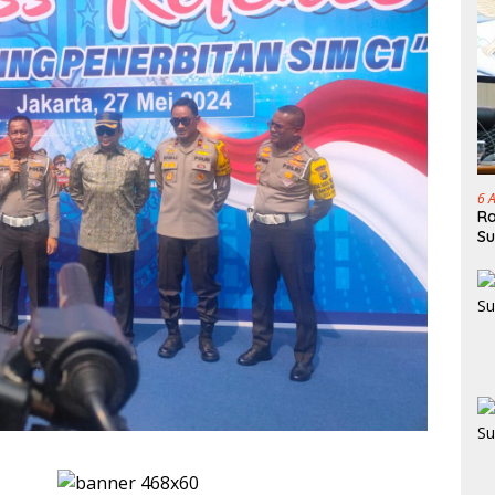
6 
Ra
Su