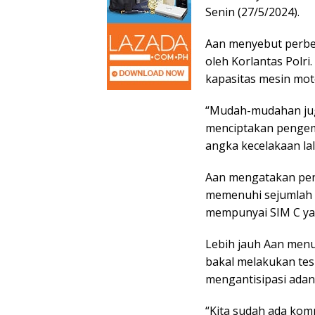
Senin (27/5/2024).
Aan menyebut perbed
oleh Korlantas Polri
kapasitas mesin mot
“Mudah-mudahan juga
menciptakan pengem
angka kecelakaan lalu
Aan mengatakan pen
memenuhi sejumlah p
mempunyai SIM C yan
Lebih jauh Aan menu
bakal melakukan tes 
mengantisipasi adan
“Kita sudah ada kompe