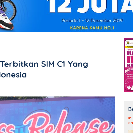
 Terbitkan SIM C1 Yang
donesia
B
In
an