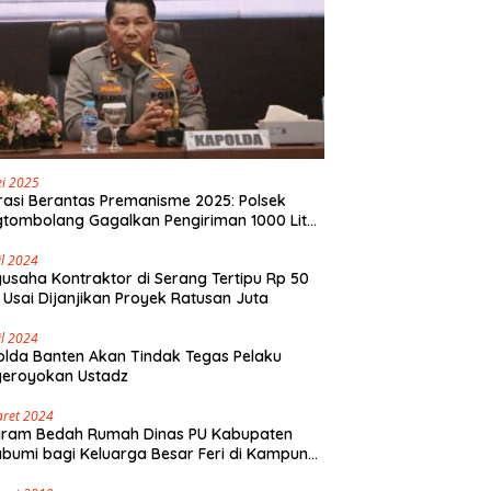
i 2025
asi Berantas Premanisme 2025: Polsek
tombolang Gagalkan Pengiriman 1000 Liter
Tikus Antar Provinsi
il 2024
usaha Kontraktor di Serang Tertipu Rp 50
 Usai Dijanjikan Proyek Ratusan Juta
il 2024
lda Banten Akan Tindak Tegas Pelaku
geroyokan Ustadz
aret 2024
gram Bedah Rumah Dinas PU Kabupaten
bumi bagi Keluarga Besar Feri di Kampung
olaut Walangsari Kalapanunggal