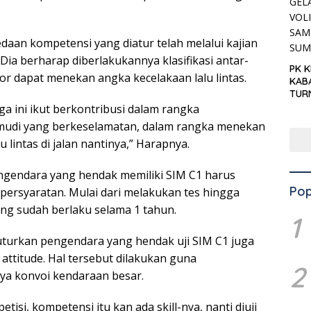
aan kompetensi yang diatur telah melalui kajian
. Dia berharap diberlakukannya klasifikasi antar-
PK 
or dapat menekan angka kecelakaan lalu lintas.
KAB
TUR
‘KNP
 ini ikut berkontribusi dalam rangka
HAR
udi yang berkeselamatan, dalam rangka menekan
 lintas di jalan nantinya,” Harapnya.
gendara yang hendak memiliki SIM C1 harus
Pop
ersyaratan. Mulai dari melakukan tes hingga
g sudah berlaku selama 1 tahun.
1
turkan pengendara yang hendak uji SIM C1 juga
attitude. Hal tersebut dilakukan guna
2
ya konvoi kendaraan besar.
tisi, kompetensi itu kan ada skill-nya, nanti diuji