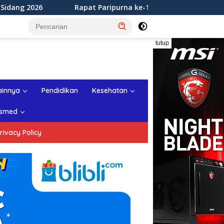
apat Paripurna ke-12 DPRD Kabupaten Sukabumi Tahun Sidang
tutup
ainnya
Pendidikan
Kesehatan
smed
rivacy Policy