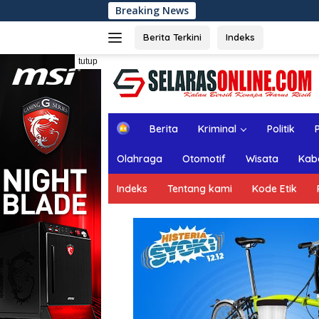
Langsung
Breaking News
Rapat Paripurna
ke
konten
Berita Terkini
Indeks
tutup
H
Berita
Kriminal
Politik
o
m
Olahraga
Otomotif
Wisata
Kab
e
Indeks
Tentang kami
Kode Etik