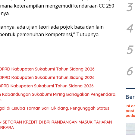
3
gaimana keterampilan mengemudi kendaraan CC 250
nya.
4
nnya, ada ujian teori ada pojok baca dan lain
 bentuk pemenuhan kompetensi,” Tutupnya.
5
6
3 DPRD Kabupaten Sukabumi Tahun Sidang 2026
2 DPRD Kabupaten Sukabumi Tahun Sidang 2026
 DPRD Kabupaten Sukabumi Tahun Sidang 2026
an Kabandungan Sukabumi Miring Bahayakan Pengendara,
Ber
h
Ini 
gal di Cisuba Taman Sari Cikidang, Pengunggah Status
post
pada
 SETORAN KREDIT DI BRI RANDANGAN MASUK TAHAPAN
ERKARA