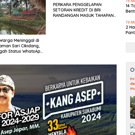
16 M
PERKARA PENGGELAPAN
14 T
SETORAN KREDIT DI BRI
Bent
RANDANGAN MASUK TAHAPAN
PENGIRIMAN BERKAS PERKARA
16 M
2 Ha
Pant
u Warga Meninggal di
aman Sari Cikidang,
gah Status WhatsApp
af
O
In
de
mu