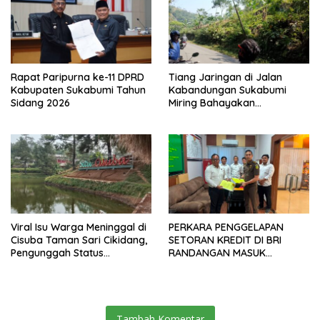
Rapat Paripurna ke-11 DPRD
Tiang Jaringan di Jalan
Kabupaten Sukabumi Tahun
Kabandungan Sukabumi
Sidang 2026
Miring Bahayakan
Pengendara, Kabel Menjuntai
Rendah
Viral Isu Warga Meninggal di
PERKARA PENGGELAPAN
Cisuba Taman Sari Cikidang,
SETORAN KREDIT DI BRI
Pengunggah Status
RANDANGAN MASUK
WhatsApp Minta Maaf
TAHAPAN PENGIRIMAN
BERKAS PERKARA
Tambah Komentar