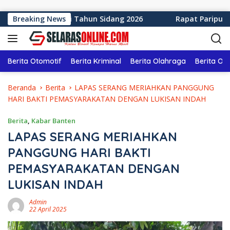
Langsung ke konten
en Sukabumi Tahun Sidang 2026
Breaking News
Rapat Paripurna ke-1
Berita Otomotif
Berita Kriminal
Berita Olahraga
Berita Ol
Beranda
Berita
LAPAS SERANG MERIAHKAN PANGGUNG
HARI BAKTI PEMASYARAKATAN DENGAN LUKISAN INDAH
Berita
,
Kabar Banten
LAPAS SERANG MERIAHKAN
PANGGUNG HARI BAKTI
PEMASYARAKATAN DENGAN
LUKISAN INDAH
Admin
22 April 2025