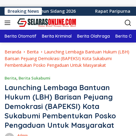
Langsung ke konten
ukabumi Tahun Sidang 2026
Breaking News
Rapat Paripurna ke-12 DP
Berita Otomotif
Berita Kriminal
Berita Olahraga
Berita Ol
Beranda
Berita
Launching Lembaga Bantuan Hukum (LBH)
Barisan Pejuang Demokrasi (BAPEKSI) Kota Sukabumi
Pembentukan Posko Pengaduan Untuk Masyarakat
Berita
,
Berita Sukabumi
Launching Lembaga Bantuan
Hukum (LBH) Barisan Pejuang
Demokrasi (BAPEKSI) Kota
Sukabumi Pembentukan Posko
Pengaduan Untuk Masyarakat
Admin