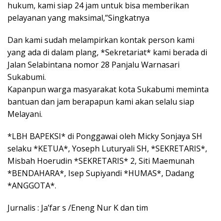
hukum, kami siap 24 jam untuk bisa memberikan
pelayanan yang maksimal,”Singkatnya
Dan kami sudah melampirkan kontak person kami
yang ada di dalam plang, *Sekretariat* kami berada di
Jalan Selabintana nomor 28 Panjalu Warnasari
Sukabumi.
Kapanpun warga masyarakat kota Sukabumi meminta
bantuan dan jam berapapun kami akan selalu siap
Melayani.
*LBH BAPEKSI* di Ponggawai oleh Micky Sonjaya SH
selaku *KETUA*, Yoseph Luturyali SH, *SEKRETARIS*,
Misbah Hoerudin *SEKRETARIS* 2, Siti Maemunah
*BENDAHARA*, Isep Supiyandi *HUMAS*, Dadang
*ANGGOTA*.
Jurnalis : Ja’far s /Eneng Nur K dan tim