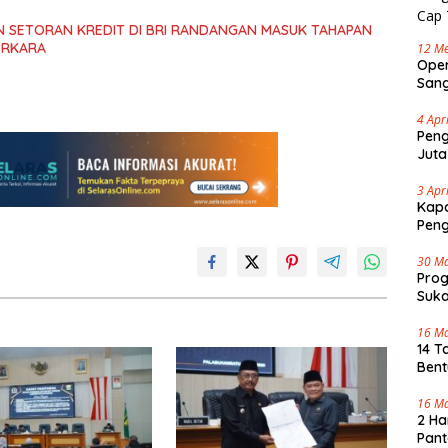
 SETORAN KREDIT DI BRI RANDANGAN MASUK TAHAPAN
ERKARA
12 Me
Oper
Sang
Cap 
4 Apr
Peng
Juta
3 Apr
Kapo
Pen
30 M
Pro
Suka
Tenj
16 M
14 T
Bent
16 M
2 Ha
Pant