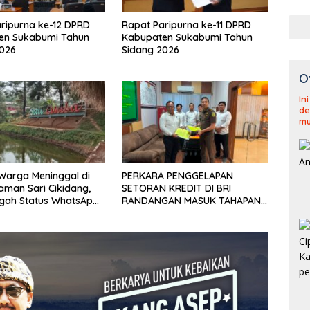
ripurna ke-12 DPRD
Rapat Paripurna ke-11 DPRD
en Sukabumi Tahun
Kabupaten Sukabumi Tahun
2026
Sidang 2026
O
In
de
mu
u Warga Meninggal di
PERKARA PENGGELAPAN
aman Sari Cikidang,
SETORAN KREDIT DI BRI
gah Status WhatsApp
RANDANGAN MASUK TAHAPAN
af
PENGIRIMAN BERKAS PERKARA