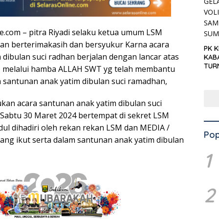
ne.com – pitra Riyadi selaku ketua umum LSM
 berterimakasih dan bersyukur Karna acara
PK 
dibulan suci radhan berjalan dengan lancar atas
KAB
TUR
 melalui hamba ALLAH SWT yg telah membantu
‘KNP
santunan anak yatim dibulan suci ramadhan,
HAR
an acara santunan anak yatim dibulan suci
Sabtu 30 Maret 2024 bertempat di sekret LSM
dul dihadiri oleh rekan rekan LSM dan MEDIA /
Pop
yang ikut serta dalam santunan anak yatim dibulan
1
2