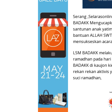
Serang ,Selarasonli
BADAKK Mengucapkan
santunan anak yatim 
bantuan ALLAH SWT
mensukseskan acara 
LSM BADAKK melakuk
ramadhan pada hari 
BADAKK di kaujon ki
rekan rekan aktivis 
suci ramadhan,