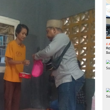
6 
Ra
Su