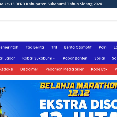
Sukabumi Tahun Sidang 2026
Rapat Paripurna ke-12 D
Pemerintah
Tag Berita
TNI
Berita Otomotif
Polri
L
ar Jabar
Kabar Sukabumi
Kabar Banten
Sosial
So
Redaksi
Disclaimer
Pedoman Media Siber
Kode Etik
P