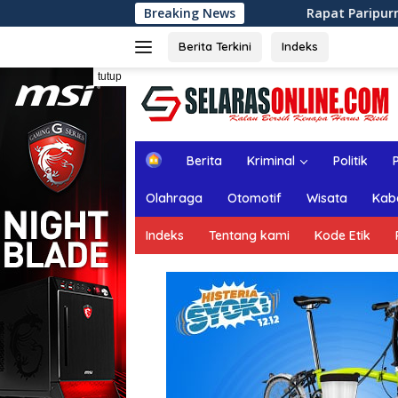
Langsung
Rapat Paripurna ke-13 DPRD Kabupaten 
Breaking News
ke
konten
Berita Terkini
Indeks
tutup
H
Berita
Kriminal
Politik
o
m
Olahraga
Otomotif
Wisata
Kab
e
Indeks
Tentang kami
Kode Etik