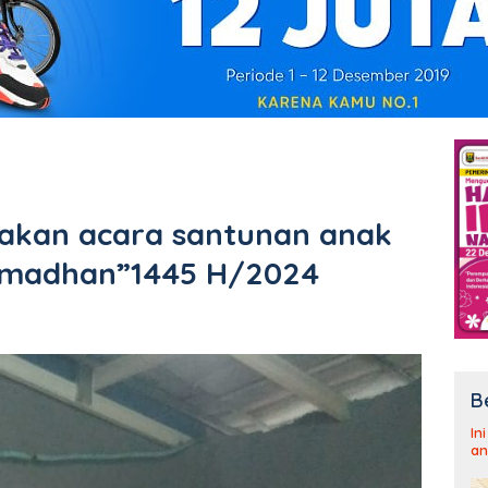
kan acara santunan anak
ramadhan”1445 H/2024
B
In
an