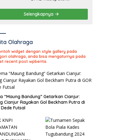
Sukabumi Tahun Sidang
2026
Selengkapnya
ita Olahraga
contoh widget dengan style gallery pada
gori olahraga, anda bisa mengaturnya pada
et recent post wpberita.
 “Maung Bandung” Getarkan Cianjur:
ng Cianjur Rayakan Gol Beckham Putra di
Dede Futsal