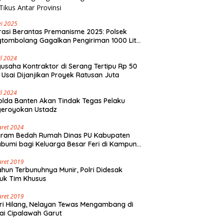
i 2025
asi Berantas Premanisme 2025: Polsek
tombolang Gagalkan Pengiriman 1000 Liter
Tikus Antar Provinsi
il 2024
usaha Kontraktor di Serang Tertipu Rp 50
 Usai Dijanjikan Proyek Ratusan Juta
il 2024
lda Banten Akan Tindak Tegas Pelaku
geroyokan Ustadz
aret 2024
gram Bedah Rumah Dinas PU Kabupaten
bumi bagi Keluarga Besar Feri di Kampung
olaut Walangsari Kalapanunggal
aret 2019
ahun Terbunuhnya Munir, Polri Didesak
uk Tim Khusus
aret 2019
ri Hilang, Nelayan Tewas Mengambang di
ai Cipalawah Garut