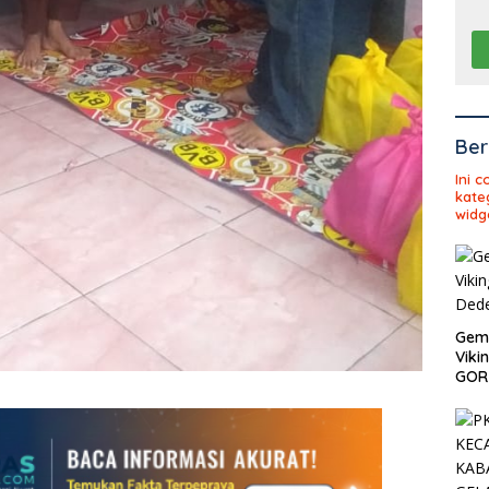
Ber
Ini 
kate
widg
Gema
Viki
GOR 