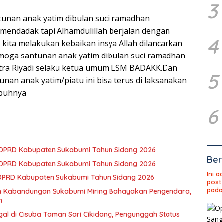
3
unan anak yatim dibulan suci ramadhan
 mendadak tapi Alhamdulillah berjalan dengan
4
a kita melakukan kebaikan insya Allah dilancarkan
moga santunan anak yatim dibulan suci ramadhan
itra Riyadi selaku ketua umum LSM BADAKK.Dan
5
nan anak yatim/piatu ini bisa terus di laksanakan
mbuhnya
6
3 DPRD Kabupaten Sukabumi Tahun Sidang 2026
Ber
2 DPRD Kabupaten Sukabumi Tahun Sidang 2026
Ini 
 DPRD Kabupaten Sukabumi Tahun Sidang 2026
post
pada
an Kabandungan Sukabumi Miring Bahayakan Pengendara,
h
gal di Cisuba Taman Sari Cikidang, Pengunggah Status