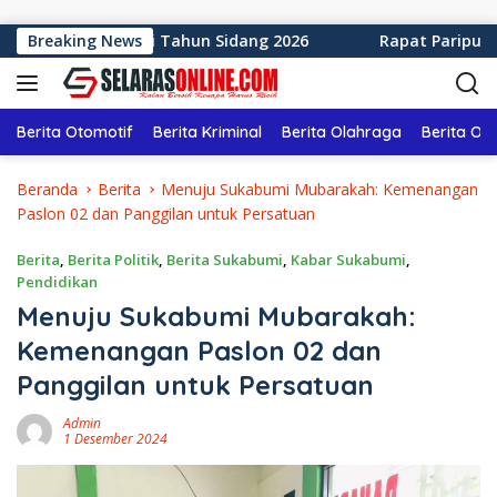
Langsung ke konten
en Sukabumi Tahun Sidang 2026
Breaking News
Rapat Paripurna ke-1
Berita Otomotif
Berita Kriminal
Berita Olahraga
Berita Ol
Beranda
Berita
Menuju Sukabumi Mubarakah: Kemenangan
Paslon 02 dan Panggilan untuk Persatuan
Berita
,
Berita Politik
,
Berita Sukabumi
,
Kabar Sukabumi
,
Pendidikan
Menuju Sukabumi Mubarakah:
Kemenangan Paslon 02 dan
Panggilan untuk Persatuan
Admin
1 Desember 2024