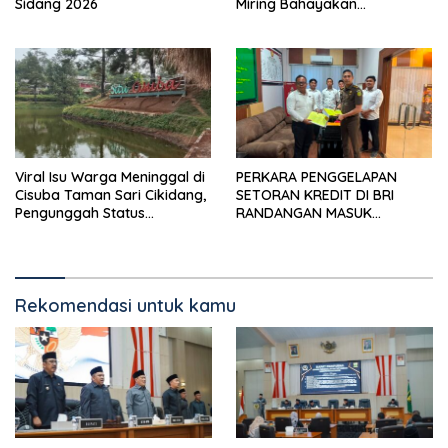
Sidang 2026
Miring Bahayakan
Pengendara, Kabel Menjuntai
Rendah
Viral Isu Warga Meninggal di
PERKARA PENGGELAPAN
Cisuba Taman Sari Cikidang,
SETORAN KREDIT DI BRI
Pengunggah Status
RANDANGAN MASUK
WhatsApp Minta Maaf
TAHAPAN PENGIRIMAN
BERKAS PERKARA
Rekomendasi untuk kamu