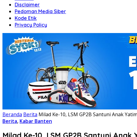
Disclaimer
Pedoman Media Siber
Kode Etik
Privacy Policy
Beranda
Berita
Milad Ke-10, LSM GP2B Santuni Anak Yatim
Berita
,
Kabar Banten
Milad Ke-10, LSM GP2B Santuni Anak