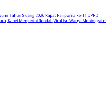
bumi Tahun Sidang 2026
Rapat Paripurna ke-11 DPRD
ara, Kabel Menjuntai Rendah
Viral Isu Warga Meninggal di