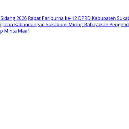
Sidang 2026
Rapat Paripurna ke-12 DPRD Kabupaten Suka
di Jalan Kabandungan Sukabumi Miring Bahayakan Pengend
pp Minta Maaf