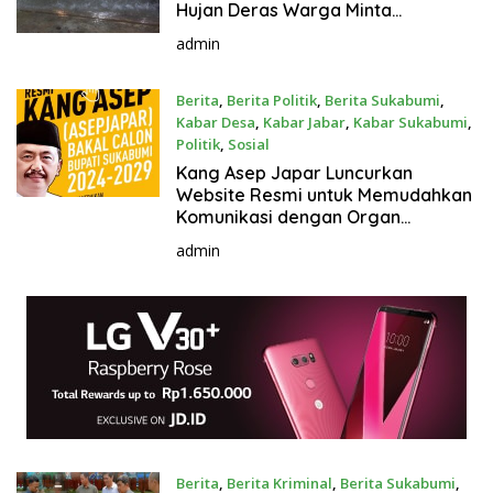
Hujan Deras Warga Minta
e
Pembangunan Saluran Drainase
.
admin
c
o
Berita
,
Berita Politik
,
Berita Sukabumi
,
m
Kabar Desa
,
Kabar Jabar
,
Kabar Sukabumi
,
Politik
,
Sosial
17 April 2024
Kang Asep Japar Luncurkan
Website Resmi untuk Memudahkan
Komunikasi dengan Organ
Relawan dan Masyarakat
admin
Berita
,
Berita Kriminal
,
Berita Sukabumi
,