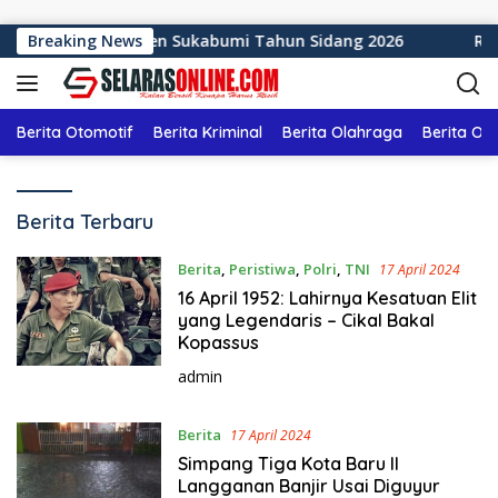
Langsung ke konten
13 DPRD Kabupaten Sukabumi Tahun Sidang 2026
Breaking News
Rapat
Berita Otomotif
Berita Kriminal
Berita Olahraga
Berita Ol
S
Berita Terbaru
e
l
Berita
,
Peristiwa
,
Polri
,
TNI
17 April 2024
a
16 April 1952: Lahirnya Kesatuan Elit
r
yang Legendaris – Cikal Bakal
a
Kopassus
s
admin
o
n
l
Berita
17 April 2024
i
Simpang Tiga Kota Baru II
n
Langganan Banjir Usai Diguyur