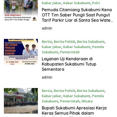
Kabar Jabar
,
Kabar Sukabumi
,
Polri
17 April 2024
Pemuda Citamiang Sukabumi Kena
OTT Tim Saber Pungli Saat Pungut
Tarif Parkir Liar di Santa Sea Water
Park
admin
Berita
,
Berita Politik
,
Berita Sukabumi
,
Kabar Jabar
,
Kabar Sukabumi
,
Pemda
Sukabumi
,
Pemerintah
16 April 2024
Layanan Uji Kendaraan di
Kabupaten Sukabumi Tutup
Sementara
admin
Berita
,
Berita Politik
,
Berita Sukabumi
,
Kabar Jabar
,
Kabar Sukabumi
,
Pemda
Sukabumi
,
Pemerintah
,
Wisata
16 April 2024
Bupati Sukabumi Apresiasi Kerja
Keras Semua Pihak dalam