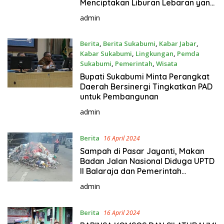
Menciptakan Liburan Lebaran yang
Aman dan Lancar
admin
Berita
,
Berita Sukabumi
,
Kabar Jabar
,
Kabar Sukabumi
,
Lingkungan
,
Pemda
Sukabumi
,
Pemerintah
,
Wisata
16 April 2024
Bupati Sukabumi Minta Perangkat
Daerah Bersinergi Tingkatkan PAD
untuk Pembangunan
admin
Berita
16 April 2024
Sampah di Pasar Jayanti, Makan
Badan Jalan Nasional Diduga UPTD
II Balaraja dan Pemerintah
Kecamatan Jayanti Tutup Mata
admin
Berita
16 April 2024