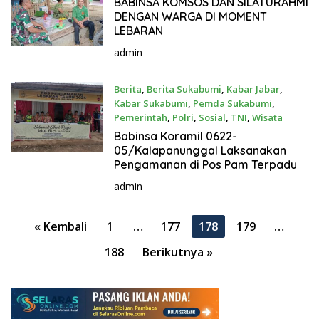
BABINSA KOMSOS DAN SILATURAHMI
DENGAN WARGA DI MOMENT
LEBARAN
admin
Berita
,
Berita Sukabumi
,
Kabar Jabar
,
Kabar Sukabumi
,
Pemda Sukabumi
,
Pemerintah
,
Polri
,
Sosial
,
TNI
,
Wisata
12 April 2024
Babinsa Koramil 0622-
05/Kalapanunggal Laksanakan
Pengamanan di Pos Pam Terpadu
admin
P
« Kembali
1
…
177
178
179
…
a
188
Berikutnya »
g
i
n