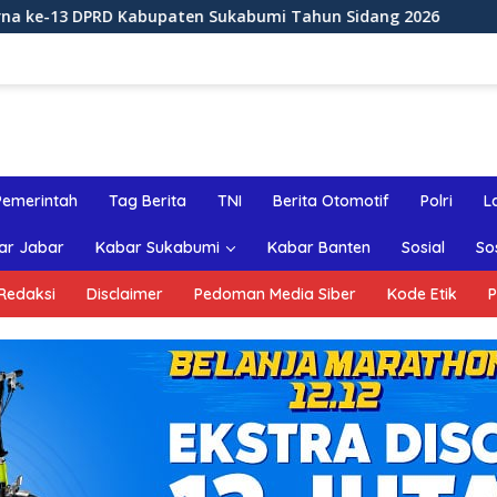
en Sukabumi Tahun Sidang 2026
Rapat Paripurna ke-1
Pemerintah
Tag Berita
TNI
Berita Otomotif
Polri
L
ar Jabar
Kabar Sukabumi
Kabar Banten
Sosial
So
Redaksi
Disclaimer
Pedoman Media Siber
Kode Etik
P