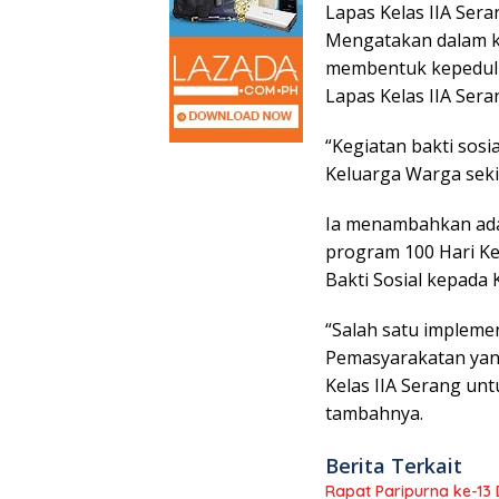
Lapas Kelas IIA Ser
Mengatakan dalam k
membentuk kepeduli
Lapas Kelas IIA Sera
“Kegiatan bakti so
Keluarga Warga seki
Ia menambahkan adap
program 100 Hari Ke
Bakti Sosial kepada
“Salah satu impleme
Pemasyarakatan yang
Kelas IIA Serang un
tambahnya.
Berita Terkait
Rapat Paripurna ke-1