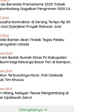
i 2025
asi Berantas Premanisme 2025: Polsek
tombolang Gagalkan Pengiriman 1000 Liter
Tikus Antar Provinsi
il 2024
usaha Kontraktor di Serang Tertipu Rp 50
 Usai Dijanjikan Proyek Ratusan Juta
il 2024
lda Banten Akan Tindak Tegas Pelaku
geroyokan Ustadz
aret 2024
gram Bedah Rumah Dinas PU Kabupaten
bumi bagi Keluarga Besar Feri di Kampung
olaut Walangsari Kalapanunggal
aret 2019
ahun Terbunuhnya Munir, Polri Didesak
uk Tim Khusus
aret 2019
ri Hilang, Nelayan Tewas Mengambang di
ai Cipalawah Garut
Selengkapnya