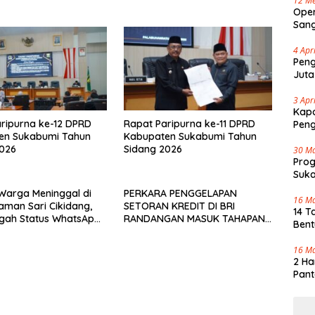
12 Me
Oper
Sang
Cap 
4 Apr
Peng
Juta
3 Apr
Kapo
ripurna ke-12 DPRD
Rapat Paripurna ke-11 DPRD
Pen
en Sukabumi Tahun
Kabupaten Sukabumi Tahun
2026
Sidang 2026
30 M
Pro
Suka
Tenj
u Warga Meninggal di
PERKARA PENGGELAPAN
16 M
aman Sari Cikidang,
SETORAN KREDIT DI BRI
14 T
gah Status WhatsApp
RANDANGAN MASUK TAHAPAN
Bent
af
PENGIRIMAN BERKAS PERKARA
16 M
2 Ha
Pant