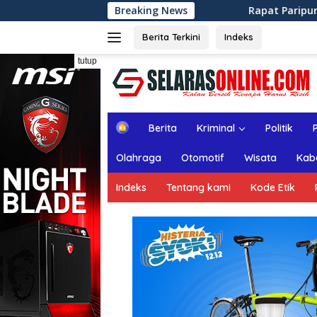
Langsung
Breaking News
Rapat Paripurna ke-13 DPRD Kabupat
ke
konten
Berita Terkini
Indeks
tutup
H
Berita
Kriminal
Politik
o
m
Olahraga
Otomotif
Wisata
Kab
e
Indeks
Tentang kami
Kode Etik