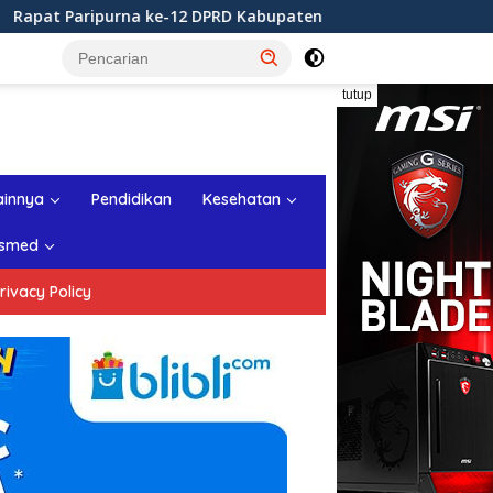
2 DPRD Kabupaten Sukabumi Tahun Sidang 2026
Rapat 
tutup
ainnya
Pendidikan
Kesehatan
smed
rivacy Policy