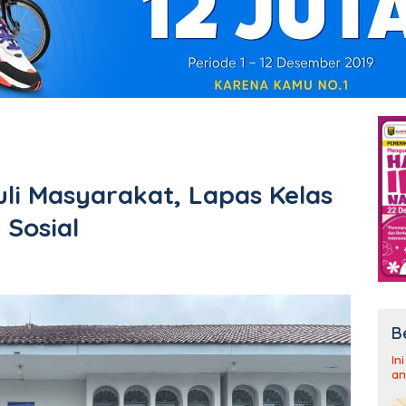
i Masyarakat, Lapas Kelas
 Sosial
B
In
an