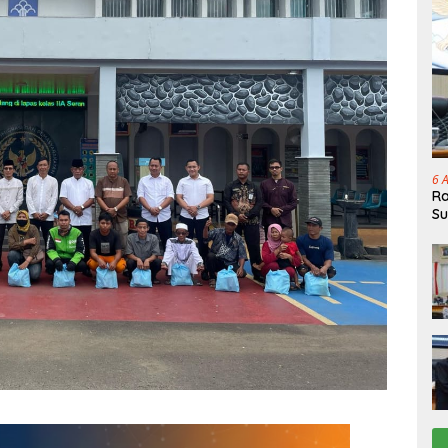
6 
Ra
Su