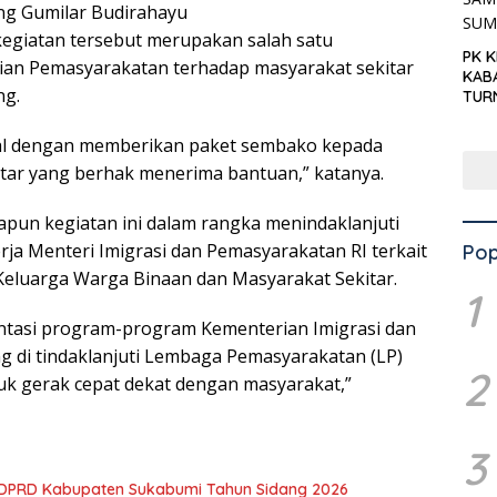
ang Gumilar Budirahayu
egiatan tersebut merupakan salah satu
PK 
an Pemasyarakatan terhadap masyarakat sekitar
KAB
ng.
TUR
‘KNP
HAR
sial dengan memberikan paket sembako kepada
tar yang berhak menerima bantuan,” katanya.
un kegiatan ini dalam rangka menindaklanjuti
rja Menteri Imigrasi dan Pemasyarakatan RI terkait
Pop
 Keluarga Warga Binaan dan Masyarakat Sekitar.
1
ntasi program-program Kementerian Imigrasi dan
 di tindaklanjuti Lembaga Pemasyarakatan (LP)
2
tuk gerak cepat dekat dengan masyarakat,”
3
3 DPRD Kabupaten Sukabumi Tahun Sidang 2026