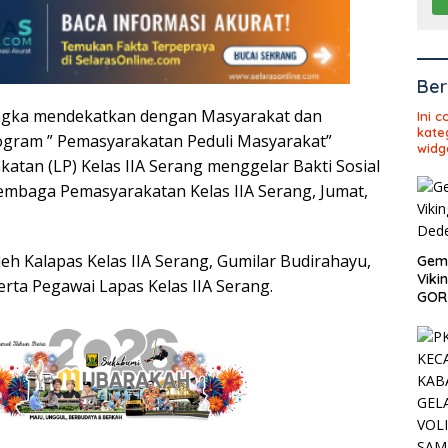
Ber
ngka mendekatkan dengan Masyarakat dan
Ini 
kate
gram ” Pemasyarakatan Peduli Masyarakat”
widg
tan (LP) Kelas IIA Serang menggelar Bakti Sosial
mbaga Pemasyarakatan Kelas IIA Serang, Jumat,
oleh Kalapas Kelas IIA Serang, Gumilar Budirahayu,
Gema
Viki
erta Pegawai Lapas Kelas IIA Serang.
GOR 