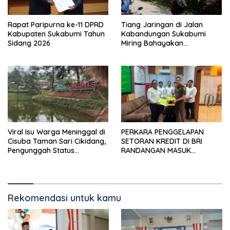
Rapat Paripurna ke-11 DPRD
Tiang Jaringan di Jalan
Kabupaten Sukabumi Tahun
Kabandungan Sukabumi
Sidang 2026
Miring Bahayakan
Pengendara, Kabel Menjuntai
Rendah
Viral Isu Warga Meninggal di
PERKARA PENGGELAPAN
Cisuba Taman Sari Cikidang,
SETORAN KREDIT DI BRI
Pengunggah Status
RANDANGAN MASUK
WhatsApp Minta Maaf
TAHAPAN PENGIRIMAN
BERKAS PERKARA
Rekomendasi untuk kamu