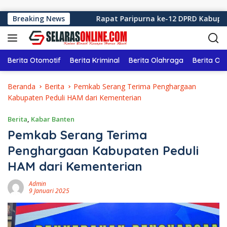
Langsung ke konten
dang 2026
Breaking News
Rapat Paripurna ke-12 DPRD Kabupaten Suk
Berita Otomotif
Berita Kriminal
Berita Olahraga
Berita Ol
Beranda
Berita
Pemkab Serang Terima Penghargaan
Kabupaten Peduli HAM dari Kementerian
Berita
,
Kabar Banten
Pemkab Serang Terima
Penghargaan Kabupaten Peduli
HAM dari Kementerian
Admin
9 Januari 2025