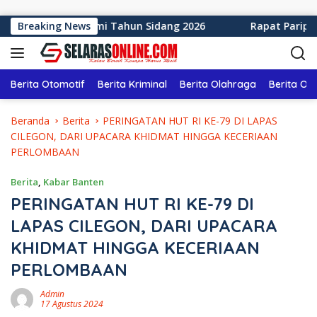
Langsung ke konten
aten Sukabumi Tahun Sidang 2026
Breaking News
Rapat Paripurna ke
Berita Otomotif
Berita Kriminal
Berita Olahraga
Berita Ol
Beranda
Berita
PERINGATAN HUT RI KE-79 DI LAPAS
CILEGON, DARI UPACARA KHIDMAT HINGGA KECERIAAN
PERLOMBAAN
Berita
,
Kabar Banten
PERINGATAN HUT RI KE-79 DI
LAPAS CILEGON, DARI UPACARA
KHIDMAT HINGGA KECERIAAN
PERLOMBAAN
Admin
17 Agustus 2024