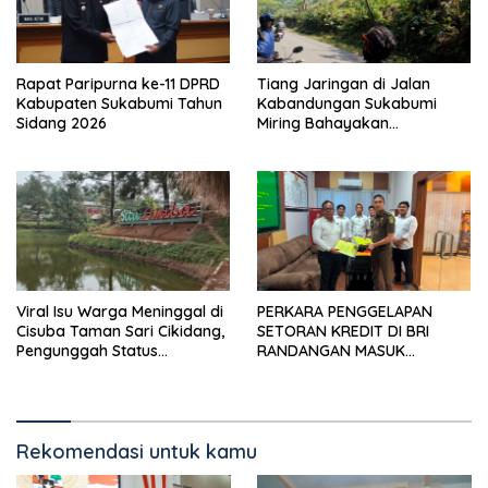
Rapat Paripurna ke-11 DPRD
Tiang Jaringan di Jalan
Kabupaten Sukabumi Tahun
Kabandungan Sukabumi
Sidang 2026
Miring Bahayakan
Pengendara, Kabel Menjuntai
Rendah
Viral Isu Warga Meninggal di
PERKARA PENGGELAPAN
Cisuba Taman Sari Cikidang,
SETORAN KREDIT DI BRI
Pengunggah Status
RANDANGAN MASUK
WhatsApp Minta Maaf
TAHAPAN PENGIRIMAN
BERKAS PERKARA
Rekomendasi untuk kamu