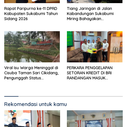
Rapat Paripurna ke-11 DPRD
Tiang Jaringan di Jalan
Kabupaten Sukabumi Tahun
Kabandungan Sukabumi
Sidang 2026
Miring Bahayakan
Pengendara, Kabel Menjuntai
Rendah
Viral Isu Warga Meninggal di
PERKARA PENGGELAPAN
Cisuba Taman Sari Cikidang,
SETORAN KREDIT DI BRI
Pengunggah Status
RANDANGAN MASUK
WhatsApp Minta Maaf
TAHAPAN PENGIRIMAN
BERKAS PERKARA
Rekomendasi untuk kamu