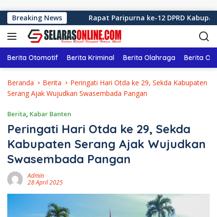
Langsung ke konten
ng 2026
Breaking News
Rapat Paripurna ke-12 DPRD Kabupaten Sukab
Berita Otomotif
Berita Kriminal
Berita Olahraga
Berita Ol
Beranda
Berita
Peringati Hari Otda ke 29, Sekda Kabupaten
Serang Ajak Wujudkan Swasembada Pangan
Berita
,
Kabar Banten
Peringati Hari Otda ke 29, Sekda
Kabupaten Serang Ajak Wujudkan
Swasembada Pangan
Admin
28 April 2025