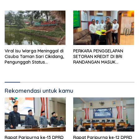
Pengendara, Kabel Menjuntai
Rendah
Viral Isu Warga Meninggal di
PERKARA PENGGELAPAN
Cisuba Taman Sari Cikidang,
SETORAN KREDIT DI BRI
Pengunggah Status
RANDANGAN MASUK
WhatsApp Minta Maaf
TAHAPAN PENGIRIMAN
BERKAS PERKARA
Rekomendasi untuk kamu
Rapat Paripurna ke-13 DPRD
Rapat Paripurna ke-12 DPRD