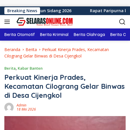
Langsung ke konten
bumi Tahun Sidang 2026
Breaking News
Rapat Paripurna ke-12 DPRD 
Berita Otomotif
Berita Kriminal
Berita Olahraga
Berita Ol
Beranda
Berita
Perkuat Kinerja Prades, Kecamatan
Cilograng Gelar Binwas di Desa Cijengkol
Berita
,
Kabar Banten
Perkuat Kinerja Prades,
Kecamatan Cilograng Gelar Binwas
di Desa Cijengkol
Admin
18 Mei 2026