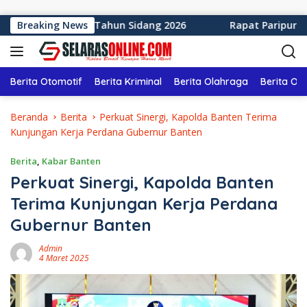
Langsung ke konten
 Sukabumi Tahun Sidang 2026
Breaking News
Rapat Paripurna ke-12 
Berita Otomotif
Berita Kriminal
Berita Olahraga
Berita Ol
Beranda
Berita
Perkuat Sinergi, Kapolda Banten Terima
Kunjungan Kerja Perdana Gubernur Banten
Berita
,
Kabar Banten
Perkuat Sinergi, Kapolda Banten
Terima Kunjungan Kerja Perdana
Gubernur Banten
Admin
4 Maret 2025