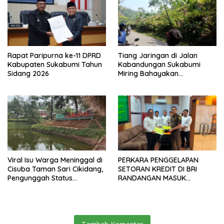
Rapat Paripurna ke-11 DPRD
Tiang Jaringan di Jalan
Kabupaten Sukabumi Tahun
Kabandungan Sukabumi
Sidang 2026
Miring Bahayakan
Pengendara, Kabel Menjuntai
Rendah
Viral Isu Warga Meninggal di
PERKARA PENGGELAPAN
Cisuba Taman Sari Cikidang,
SETORAN KREDIT DI BRI
Pengunggah Status
RANDANGAN MASUK
WhatsApp Minta Maaf
TAHAPAN PENGIRIMAN
BERKAS PERKARA