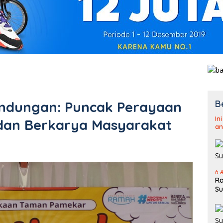
B
bandungan: Puncak Perayaan
In
an Berkarya Masyarakat
an
6 
Ra
Su