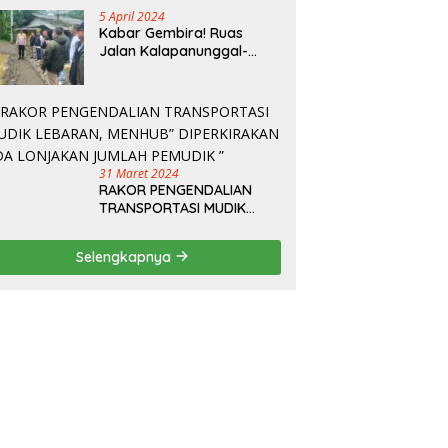
5 April 2024
Kabar Gembira! Ruas
Jalan Kalapanunggal-
Cipeteuy Segera Dibangun
oleh dinas PU Kabupaten
Sukabumi dengan metode
pekerjaan Beton
31 Maret 2024
RAKOR PENGENDALIAN
TRANSPORTASI MUDIK
LEBARAN, MENHUB”
DIPERKIRAKAN ADA
Selengkapnya
LONJAKAN JUMLAH
PEMUDIK ”