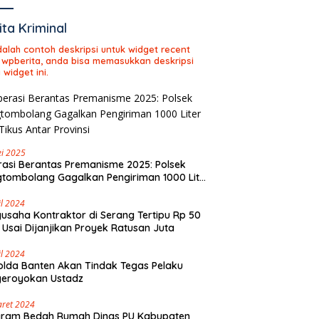
ita Kriminal
adalah contoh deskripsi untuk widget recent
 wpberita, anda bisa memasukkan deskripsi
 widget ini.
i 2025
asi Berantas Premanisme 2025: Polsek
tombolang Gagalkan Pengiriman 1000 Liter
Tikus Antar Provinsi
il 2024
usaha Kontraktor di Serang Tertipu Rp 50
 Usai Dijanjikan Proyek Ratusan Juta
il 2024
lda Banten Akan Tindak Tegas Pelaku
geroyokan Ustadz
aret 2024
gram Bedah Rumah Dinas PU Kabupaten