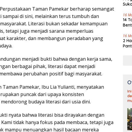
Suka
ni, Perpustakaan Taman Pamekar berharap semangat
Tenj
16 M
nti sampai di sini, melainkan terus tumbuh dan
14 T
 masyarakat. Literasi bukan sekadar kemampuan
Bent
, tetapi juga menjadi sarana memperluas
16 M
at karakter, dan membangun peradaban yang
2 Ha
udaya.
Pant
abandungan menjadi bukti bahwa dengan kerja sama,
gan berbagai pihak, literasi dapat menjadi
 membawa perubahan positif bagi masyarakat.
O
 Taman Pamekar, Ibu Lia Yulianti, menyatakan
In
merupakan puncak dari upaya konsisten
de
mu
endorong budaya literasi dari usia dini.
bukti nyata bahwa literasi bisa dirayakan dengan
Kami tidak hanya fokus pada membaca, tetapi juga
ak mampu menuangkan hasil bacaan mereka