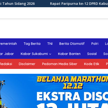
Rapat Paripurna ke-12 DPRD Kabupaten Sukabumi Tahu
Pemerintah
Tag Berita
TNI
Berita Otomotif
Polri
L
ar Jabar
Kabar Sukabumi
Kabar Banten
Sosial
So
Redaksi
Disclaimer
Pedoman Media Siber
Kode Etik
P