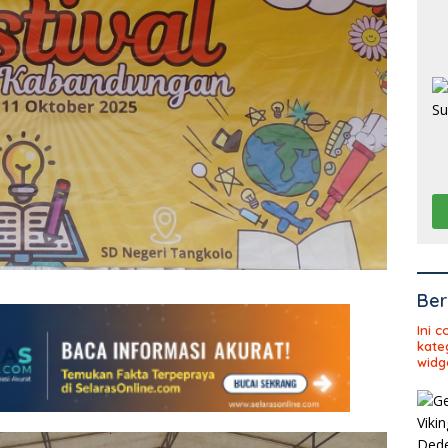
Ber
Ini 
kate
widg