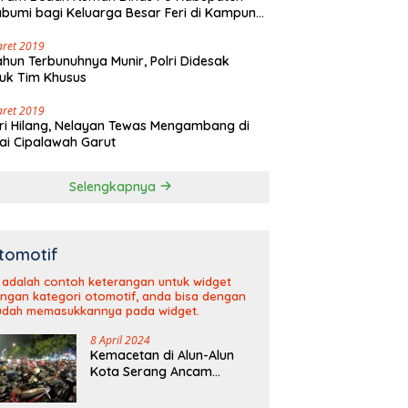
bumi bagi Keluarga Besar Feri di Kampung
olaut Walangsari Kalapanunggal
aret 2019
ahun Terbunuhnya Munir, Polri Didesak
uk Tim Khusus
aret 2019
ri Hilang, Nelayan Tewas Mengambang di
ai Cipalawah Garut
Selengkapnya
tomotif
i adalah contoh keterangan untuk widget
ngan kategori otomotif, anda bisa dengan
dah memasukkannya pada widget.
8 April 2024
Kemacetan di Alun-Alun
Kota Serang Ancam
Kelancaran Arus Mudik