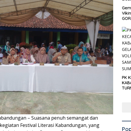
Gema
Viki
GOR 
PK 
KAB
TUR
‘KNP
HAR
Kabandungan – Suasana penuh semangat dan
kegiatan Festival Literasi Kabandungan, yang
Pop