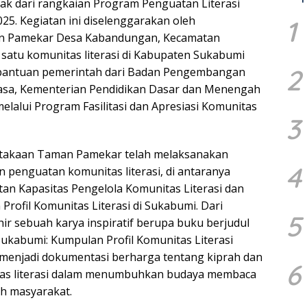
cak dari rangkaian Program Penguatan Literasi
25. Kegiatan ini diselenggarakan oleh
1
n Pamekar Desa Kabandungan, Kecamatan
satu komunitas literasi di Kabupaten Sukabumi
2
bantuan pemerintah dari Badan Pengembangan
sa, Kementerian Pendidikan Dasar dan Menengah
elalui Program Fasilitasi dan Apresiasi Komunitas
3
takaan Taman Pamekar telah melaksanakan
4
n penguatan komunitas literasi, di antaranya
n Kapasitas Pengelola Komunitas Literasi dan
rofil Komunitas Literasi di Sukabumi. Dari
5
hir sebuah karya inspiratif berupa buku berjudul
 Sukabumi: Kumpulan Profil Komunitas Literasi
 menjadi dokumentasi berharga tentang kiprah dan
6
as literasi dalam menumbuhkan budaya membaca
ah masyarakat.