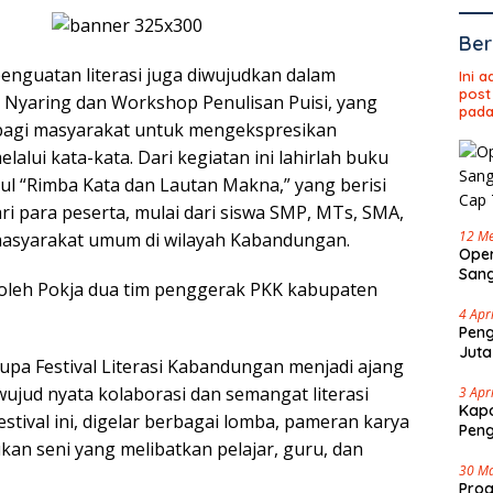
Ber
 penguatan literasi juga diwujudkan dalam
Ini 
post
yaring dan Workshop Penulisan Puisi, yang
pada
agi masyarakat untuk mengekspresikan
lalui kata-kata. Dari kegiatan ini lahirlah buku
dul “Rimba Kata dan Lautan Makna,” yang berisi
ri para peserta, mulai dari siswa SMP, MTs, SMA,
12 Me
masyarakat umum di wilayah Kabandungan.
Oper
Sang
i oleh Pokja dua tim penggerak PKK kabupaten
Cap 
4 Apr
Peng
Juta
upa Festival Literasi Kabandungan menjadi ajang
ujud nyata kolaborasi dan semangat literasi
3 Apr
Kapo
stival ini, digelar berbagai lomba, pameran karya
Pen
jukan seni yang melibatkan pelajar, guru, dan
30 M
Pro