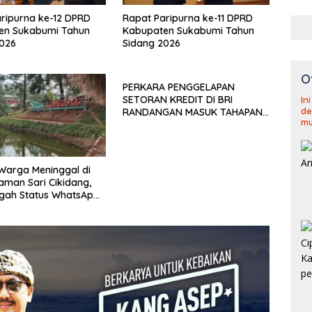
ripurna ke-12 DPRD
Rapat Paripurna ke-11 DPRD
en Sukabumi Tahun
Kabupaten Sukabumi Tahun
2026
Sidang 2026
O
PERKARA PENGGELAPAN
SETORAN KREDIT DI BRI
In
de
RANDANGAN MASUK TAHAPAN
mu
PENGIRIMAN BERKAS PERKARA
u Warga Meninggal di
aman Sari Cikidang,
gah Status WhatsApp
af