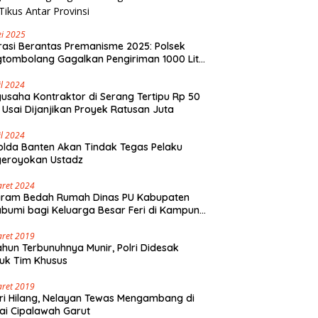
i 2025
asi Berantas Premanisme 2025: Polsek
tombolang Gagalkan Pengiriman 1000 Liter
Tikus Antar Provinsi
il 2024
usaha Kontraktor di Serang Tertipu Rp 50
 Usai Dijanjikan Proyek Ratusan Juta
il 2024
lda Banten Akan Tindak Tegas Pelaku
geroyokan Ustadz
aret 2024
gram Bedah Rumah Dinas PU Kabupaten
bumi bagi Keluarga Besar Feri di Kampung
olaut Walangsari Kalapanunggal
aret 2019
ahun Terbunuhnya Munir, Polri Didesak
uk Tim Khusus
aret 2019
ri Hilang, Nelayan Tewas Mengambang di
ai Cipalawah Garut