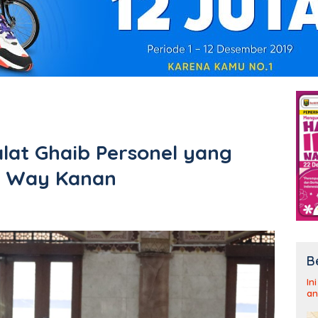
alat Ghaib Personel yang
i Way Kanan
B
In
an