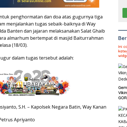
entuk penghormatan dan doa atas gugurnya tiga
lam menjalankan tugas sebaik-baiknya di Way
da Banten dan jajaran melaksanakan Salat Ghaib
ra almarhum bertempat di masjid Baiturrahman
Ber
lasa (18/03).
Ini 
kate
widg
ugur dalam tugas tersebut adalah:
Gema
Viki
GOR 
usiyanto, S.H. – Kapolsek Negara Batin, Way Kanan
Petrus Apriyanto