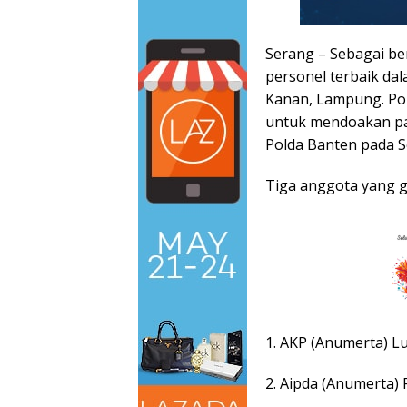
Serang – Sebagai b
personel terbaik da
Kanan, Lampung. Pol
untuk mendoakan pa
Polda Banten pada Se
Tiga anggota yang g
1. AKP (Anumerta) L
2. Aipda (Anumerta) 