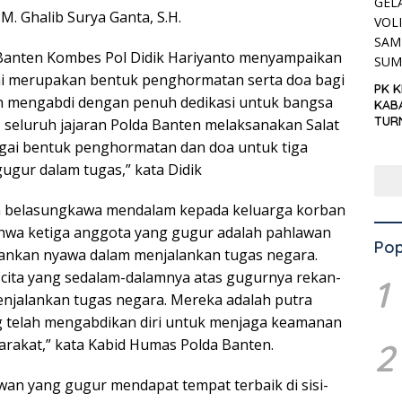
 M. Ghalib Surya Ganta, S.H.
Banten Kombes Pol Didik Hariyanto menyampaikan
ni merupakan bentuk penghormatan serta doa bagi
PK 
h mengabdi dengan penuh dedikasi untuk bangsa
KAB
TUR
i, seluruh jajaran Polda Banten melaksanakan Salat
‘KNP
gai bentuk penghormatan dan doa untuk tiga
HAR
ugur dalam tugas,” kata Didik
 belasungkawa mendalam kepada keluarga korban
wa ketiga anggota yang gugur adalah pahlawan
Pop
ankan nyawa dalam menjalankan tugas negara.
 cita yang sedalam-dalamnya atas gugurnya rekan-
1
njalankan tugas negara. Mereka adalah putra
g telah mengabdikan diri untuk menjaga keamanan
arakat,” kata Kabid Humas Polda Banten.
2
an yang gugur mendapat tempat terbaik di sisi-