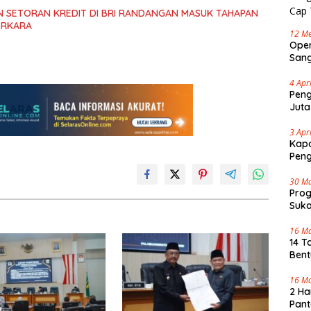
 SETORAN KREDIT DI BRI RANDANGAN MASUK TAHAPAN
ERKARA
12 Me
Oper
Sang
Cap 
4 Apr
Peng
Juta
3 Apr
Kapo
Pen
30 M
Pro
Suka
Tenj
16 M
14 T
Bent
16 M
2 Ha
Pant