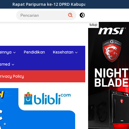
 ke-12 DPRD Kabupaten Sukabumi Tahun Sidang 2026
R
tutup
ainnya
Pendidikan
Kesehatan
smed
rivacy Policy