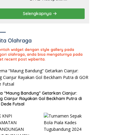
Sukabumi Tahun Sidang
2026
Selengkapnya
ita Olahraga
contoh widget dengan style gallery pada
gori olahraga, anda bisa mengaturnya pada
et recent post wpberita.
 “Maung Bandung” Getarkan Cianjur:
ng Cianjur Rayakan Gol Beckham Putra di
Dede Futsal