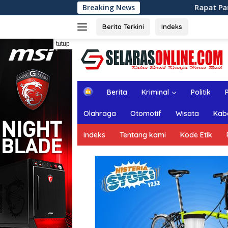
Langsung
Breaking News
Rapat Paripurna ke-13 DPRD Ka
ke
konten
Berita Terkini
Indeks
tutup
H
Berita
Kriminal
Politik
o
m
Olahraga
Otomotif
Wisata
Kab
e
Indeks
Tentang kami
Kode Etik