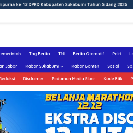
bupaten Sukabumi Tahun Sidang 2026
Rapat Paripurna
Pemerintah
Tag Berita
TNI
Berita Otomotif
Polri
L
ar Jabar
Kabar Sukabumi
Kabar Banten
Sosial
So
Redaksi
Disclaimer
Pedoman Media Siber
Kode Etik
P