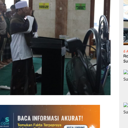
6 
Ra
Su