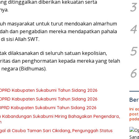
ang ditinggalkan diberikan kekuatan serta
3
nya.
uruh masyarakat untuk turut mendoakan almarhum
4
badah dan pengabdian mereka mendapatkan pahala
di sisi Allah SWT.
5
ntak dilaksanakan di seluruh satuan kepolisian,
aritas dan penghormatan kepada mereka yang telah
6
 negara (Bidhumas).
3 DPRD Kabupaten Sukabumi Tahun Sidang 2026
Ber
2 DPRD Kabupaten Sukabumi Tahun Sidang 2026
 DPRD Kabupaten Sukabumi Tahun Sidang 2026
Ini 
post
an Kabandungan Sukabumi Miring Bahayakan Pengendara,
pada
h
gal di Cisuba Taman Sari Cikidang, Pengunggah Status