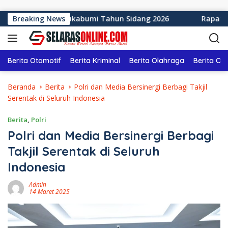
Langsung ke konten
Kabupaten Sukabumi Tahun Sidang 2026
Breaking News
Rapat Paripurn
Berita Otomotif
Berita Kriminal
Berita Olahraga
Berita Ol
Beranda
Berita
Polri dan Media Bersinergi Berbagi Takjil
Serentak di Seluruh Indonesia
Berita
,
Polri
Polri dan Media Bersinergi Berbagi
Takjil Serentak di Seluruh
Indonesia
Admin
14 Maret 2025