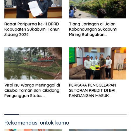
Rapat Paripurna ke-11 DPRD
Tiang Jaringan di Jalan
Kabupaten Sukabumi Tahun
Kabandungan Sukabumi
Sidang 2026
Miring Bahayakan
Pengendara, Kabel Menjuntai
Rendah
Viral Isu Warga Meninggal di
PERKARA PENGGELAPAN
Cisuba Taman Sari Cikidang,
SETORAN KREDIT DI BRI
Pengunggah Status
RANDANGAN MASUK
WhatsApp Minta Maaf
TAHAPAN PENGIRIMAN
BERKAS PERKARA
Rekomendasi untuk kamu