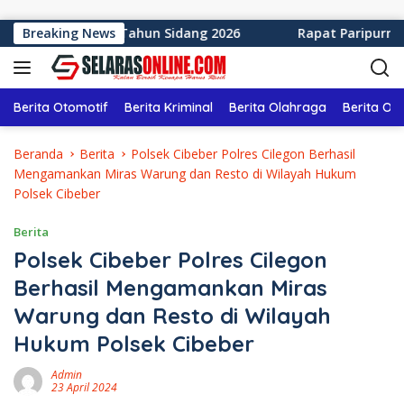
Langsung ke konten
 Sukabumi Tahun Sidang 2026
Breaking News
Rapat Paripurna ke-12 
Berita Otomotif
Berita Kriminal
Berita Olahraga
Berita Ol
Beranda
Berita
Polsek Cibeber Polres Cilegon Berhasil
Mengamankan Miras Warung dan Resto di Wilayah Hukum
Polsek Cibeber
Berita
Polsek Cibeber Polres Cilegon
Berhasil Mengamankan Miras
Warung dan Resto di Wilayah
Hukum Polsek Cibeber
Admin
23 April 2024