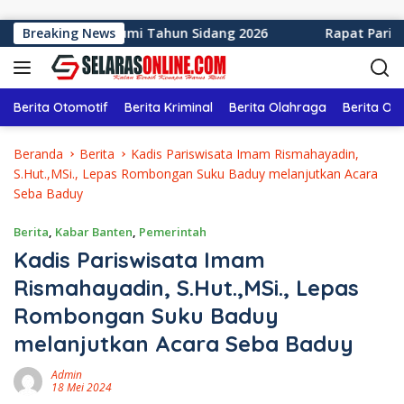
Langsung ke konten
aten Sukabumi Tahun Sidang 2026
Breaking News
Rapat Paripurna ke
Berita Otomotif
Berita Kriminal
Berita Olahraga
Berita Ol
Beranda
Berita
Kadis Pariswisata Imam Rismahayadin,
S.Hut.,MSi., Lepas Rombongan Suku Baduy melanjutkan Acara
Seba Baduy
Berita
,
Kabar Banten
,
Pemerintah
Kadis Pariswisata Imam
Rismahayadin, S.Hut.,MSi., Lepas
Rombongan Suku Baduy
melanjutkan Acara Seba Baduy
Admin
18 Mei 2024