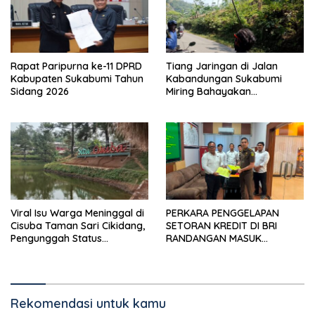
Rapat Paripurna ke-11 DPRD
Tiang Jaringan di Jalan
Kabupaten Sukabumi Tahun
Kabandungan Sukabumi
Sidang 2026
Miring Bahayakan
Pengendara, Kabel Menjuntai
Rendah
Viral Isu Warga Meninggal di
PERKARA PENGGELAPAN
Cisuba Taman Sari Cikidang,
SETORAN KREDIT DI BRI
Pengunggah Status
RANDANGAN MASUK
WhatsApp Minta Maaf
TAHAPAN PENGIRIMAN
BERKAS PERKARA
Rekomendasi untuk kamu