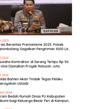
i 2025
asi Berantas Premanisme 2025: Polsek
tombolang Gagalkan Pengiriman 1000 Liter
Tikus Antar Provinsi
il 2024
usaha Kontraktor di Serang Tertipu Rp 50
 Usai Dijanjikan Proyek Ratusan Juta
il 2024
lda Banten Akan Tindak Tegas Pelaku
geroyokan Ustadz
aret 2024
gram Bedah Rumah Dinas PU Kabupaten
bumi bagi Keluarga Besar Feri di Kampung
olaut Walangsari Kalapanunggal