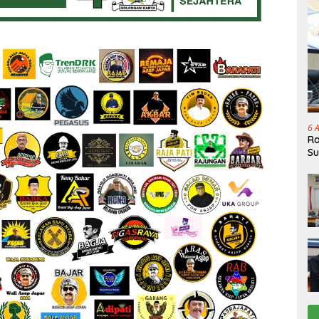
6 
Ra
Su