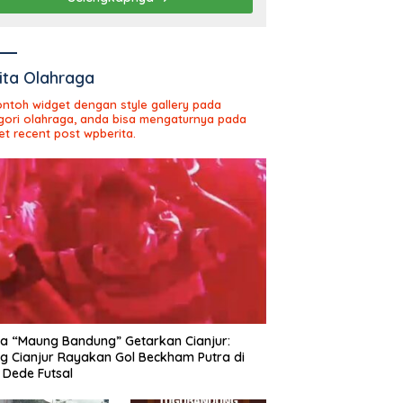
ita Olahraga
contoh widget dengan style gallery pada
gori olahraga, anda bisa mengaturnya pada
et recent post wpberita.
 “Maung Bandung” Getarkan Cianjur:
ng Cianjur Rayakan Gol Beckham Putra di
Dede Futsal