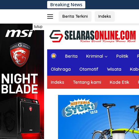
Langsung
Breaking News
Rapat Paripurna ke-
ke
konten
Berita Terkini
Indeks
tutup
H
Berita
Kriminal
Politik
o
m
Olahraga
Otomotif
Wisata
Kab
e
Indeks
Tentang kami
Kode Etik