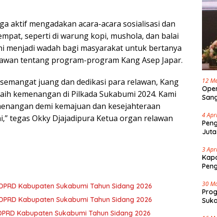
juga aktif mengadakan acara-acara sosialisasi dan
tempat, seperti di warung kopi, mushola, dan balai
ini menjadi wadah bagi masyarakat untuk bertanya
lawan tentang program-program Kang Asep Japar.
 semangat juang dan dedikasi para relawan, Kang
12 Me
Oper
aih kemenangan di Pilkada Sukabumi 2024. Kami
Sang
enangan demi kemajuan dan kesejahteraan
Cap 
4 Apr
” tegas Okky Djajadipura Ketua organ relawan
Peng
Juta
3 Apr
Kapo
Pen
30 M
3 DPRD Kabupaten Sukabumi Tahun Sidang 2026
Pro
2 DPRD Kabupaten Sukabumi Tahun Sidang 2026
Suka
Tenj
 DPRD Kabupaten Sukabumi Tahun Sidang 2026