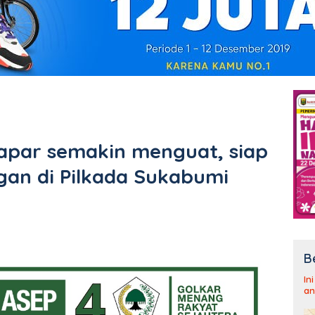
apar semakin menguat, siap
n di Pilkada Sukabumi
B
In
an