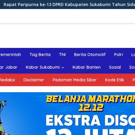
13 DPRD Kabupaten Sukabumi Tahun Sidang 2026
Rapat
Pemerintah
Tag Berita
TNI
Berita Otomotif
Polri
L
ar Jabar
Kabar Sukabumi
Kabar Banten
Sosial
So
Redaksi
Disclaimer
Pedoman Media Siber
Kode Etik
P