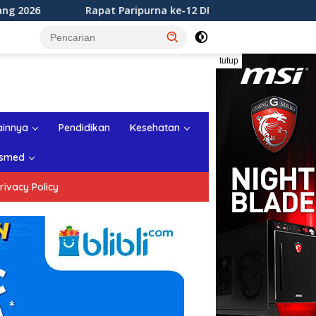
 Paripurna ke-12 DPRD Kabupaten Sukabumi Tahun Sidang 202
tutup
ainnya
Pendidikan
Kesehatan
smed
rivacy Policy