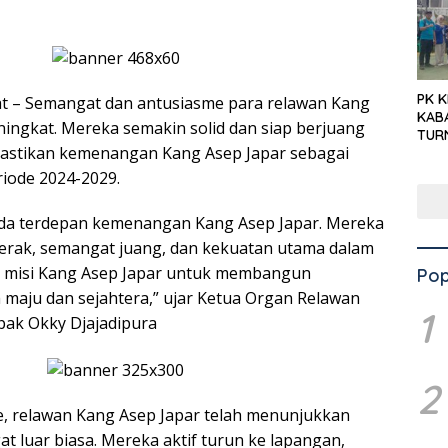
PK 
at – Semangat dan antusiasme para relawan Kang
KAB
ningkat. Mereka semakin solid dan siap berjuang
TUR
stikan kemenangan Kang Asep Japar sebagai
‘KNP
HAR
iode 2024-2029.
rda terdepan kemenangan Kang Asep Japar. Mereka
erak, semangat juang, dan kekuatan utama dalam
n misi Kang Asep Japar untuk membangun
Pop
 maju dan sejahtera,” ujar Ketua Organ Relawan
1
pak Okky Djajadipura
2
, relawan Kang Asep Japar telah menunjukkan
t luar biasa. Mereka aktif turun ke lapangan,