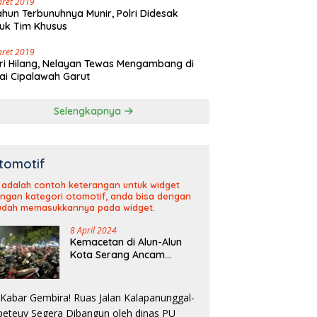
aret 2019
ahun Terbunuhnya Munir, Polri Didesak
uk Tim Khusus
aret 2019
ri Hilang, Nelayan Tewas Mengambang di
ai Cipalawah Garut
Selengkapnya
tomotif
i adalah contoh keterangan untuk widget
ngan kategori otomotif, anda bisa dengan
dah memasukkannya pada widget.
8 April 2024
Kemacetan di Alun-Alun
Kota Serang Ancam
Kelancaran Arus Mudik