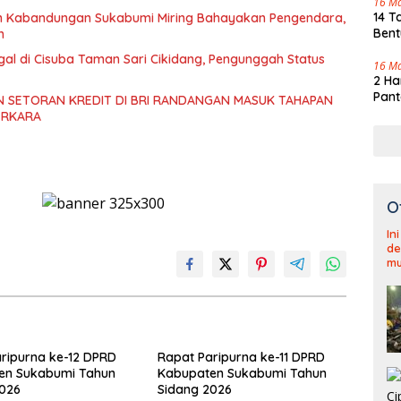
16 M
14 T
an Kabandungan Sukabumi Miring Bahayakan Pengendara,
Bent
h
gal di Cisuba Taman Sari Cikidang, Pengunggah Status
16 M
2 Ha
Pant
 SETORAN KREDIT DI BRI RANDANGAN MASUK TAHAPAN
ERKARA
O
In
de
mu
ripurna ke-12 DPRD
Rapat Paripurna ke-11 DPRD
en Sukabumi Tahun
Kabupaten Sukabumi Tahun
2026
Sidang 2026