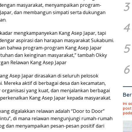
3
 dengan masyarakat, menyampaikan program-
Japar, dan membangun simpati serta dukungan
an.
4
ekadar mengkampanyekan Kang Asep Japar, tapi
dengar aspirasi dan harapan masyarakat Sukabumi.
5
kan bahwa program-program Kang Asep Japar
utuhan dan keinginan masyarakat,” tambah Okky
rgan Relawan Kang Asep Japar
6
ang Asep Japar dirasakan di seluruh pelosok
 Mereka aktif di berbagai desa dan kecamatan,
organisasi yang kuat, dan menjalankan berbagai
Ber
perkenalkan Kang Asep Japar kepada masyarakat.
Ini 
post
 yang digalakkan relawan adalah “Door to Door”
pada
 Pintu”, di mana relawan mengunjungi rumah-rumah
og dan menyampaikan pesan-pesan positif dari