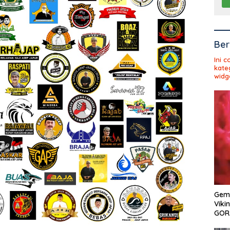
Ber
Ini 
kate
widg
Gema
Viki
GOR 