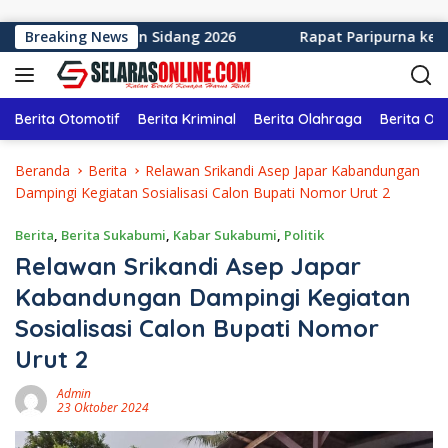
Langsung ke konten
umi Tahun Sidang 2026
Breaking News
Rapat Paripurna ke-12 DPRD K
Berita Otomotif
Berita Kriminal
Berita Olahraga
Berita Ol
Beranda
Berita
Relawan Srikandi Asep Japar Kabandungan
Dampingi Kegiatan Sosialisasi Calon Bupati Nomor Urut 2
Berita
,
Berita Sukabumi
,
Kabar Sukabumi
,
Politik
Relawan Srikandi Asep Japar
Kabandungan Dampingi Kegiatan
Sosialisasi Calon Bupati Nomor
Urut 2
Admin
23 Oktober 2024