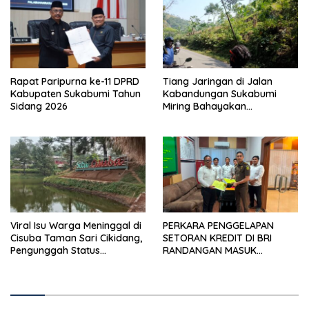
Rapat Paripurna ke-11 DPRD
Tiang Jaringan di Jalan
Kabupaten Sukabumi Tahun
Kabandungan Sukabumi
Sidang 2026
Miring Bahayakan
Pengendara, Kabel Menjuntai
Rendah
Viral Isu Warga Meninggal di
PERKARA PENGGELAPAN
Cisuba Taman Sari Cikidang,
SETORAN KREDIT DI BRI
Pengunggah Status
RANDANGAN MASUK
WhatsApp Minta Maaf
TAHAPAN PENGIRIMAN
BERKAS PERKARA