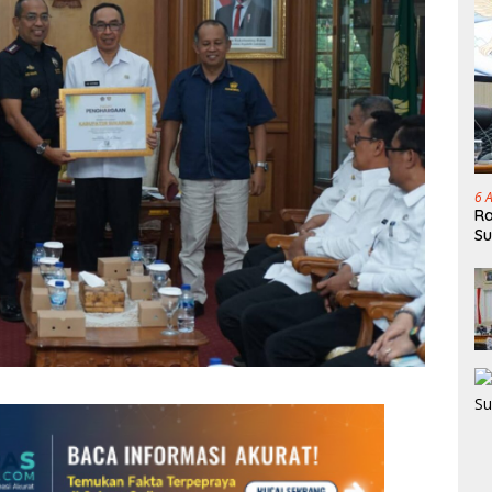
6 
Ra
Su