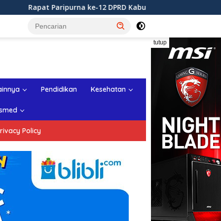
ke-12 DPRD Kabupaten Sukabumi Tahun Sidang 2026
Ra
tutup
ainnya
Pendidikan
Kesehatan
smed
rivacy Policy