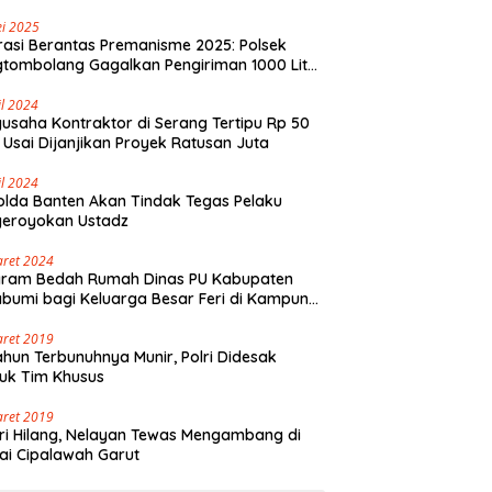
i 2025
asi Berantas Premanisme 2025: Polsek
tombolang Gagalkan Pengiriman 1000 Liter
Tikus Antar Provinsi
il 2024
usaha Kontraktor di Serang Tertipu Rp 50
 Usai Dijanjikan Proyek Ratusan Juta
il 2024
lda Banten Akan Tindak Tegas Pelaku
geroyokan Ustadz
aret 2024
gram Bedah Rumah Dinas PU Kabupaten
bumi bagi Keluarga Besar Feri di Kampung
olaut Walangsari Kalapanunggal
aret 2019
ahun Terbunuhnya Munir, Polri Didesak
uk Tim Khusus
aret 2019
ri Hilang, Nelayan Tewas Mengambang di
ai Cipalawah Garut