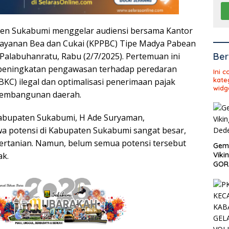
en Sukabumi menggelar audiensi bersama Kantor
ayanan Bea dan Cukai (KPPBC) Tipe Madya Pabean
Palabuhanratu, Rabu (2/7/2025). Pertemuan ini
Ber
peningkatan pengawasan terhadap peredaran
Ini 
kate
KC) ilegal dan optimalisasi penerimaan pajak
widg
embangunan daerah.
Kabupaten Sukabumi, H Ade Suryaman,
 potensi di Kabupaten Sukabumi sangat besar,
pertanian. Namun, belum semua potensi tersebut
Gema
ak.
Viki
GOR 