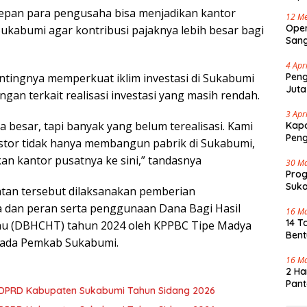
epan para pengusaha bisa menjadikan kantor
12 Me
Oper
Sukabumi agar kontribusi pajaknya lebih besar bagi
Sang
Cap 
4 Apr
tingnya memperkuat iklim investasi di Sukabumi
Peng
Juta
gan terkait realisasi investasi yang masih rendah.
3 Apr
ta besar, tapi banyak yang belum terealisasi. Kami
Kapo
Pen
stor tidak hanya membangun pabrik di Sukabumi,
an kantor pusatnya ke sini,” tandasnya
30 M
Pro
Suka
atan tersebut dilaksanakan pemberian
Tenj
 dan peran serta penggunaan Dana Bagi Hasil
16 M
14 T
au (DBHCHT) tahun 2024 oleh KPPBC Tipe Madya
Bent
ada Pemkab Sukabumi.
16 M
2 Ha
Pant
3 DPRD Kabupaten Sukabumi Tahun Sidang 2026