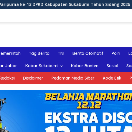
upaten Sukabumi Tahun Sidang 2026
Rapat Paripurna 
Pemerintah
Tag Berita
TNI
Berita Otomotif
Polri
L
ar Jabar
Kabar Sukabumi
Kabar Banten
Sosial
So
Redaksi
Disclaimer
Pedoman Media Siber
Kode Etik
P