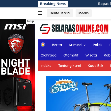
Langsung
Breaking News
Rapat Paripurna ke-13 DPRD Kab
ke
konten
Berita Terkini
Indeks
tutup
H
Berita
Kriminal
Politik
o
m
Olahraga
Otomotif
Wisata
Kab
e
Indeks
Tentang kami
Kode Etik