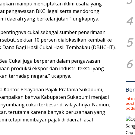
arapkan mampu menciptakan iklim usaha yang
at pengawasan BKC ilegal serta mendorong
4
i daerah yang berkelanjutan,” ungkapnya.
 pentingnya cukai sebagai sumber penerimaan
5
ersebut, sekitar 10 persen dialokasikan kembali ke
 Dana Bagi Hasil Cukai Hasil Tembakau (DBHCHT).
6
l, Bea Cukai juga berperan dalam pengawasan
an produksi ekspor dan industri tekstil yang
ikan terhadap negara,” ucapnya.
ala Kantor Pelayanan Pajak Pratama Sukabumi,
Ber
nyampaikan bahwa Kabupaten Sukabumi menjadi
Ini 
post
enyumbang cukai terbesar di wilayahnya. Namun,
pada
sar, terutama karena banyak perusahaan yang
umi tetapi membayar pajak di daerah asal