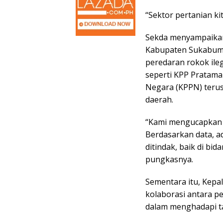
“Sektor pertanian kit
Sekda menyampaikan 
Kabupaten Sukabumi
peredaran rokok ileg
seperti KPP Pratam
Negara (KPPN) teru
daerah.
“Kami mengucapkan t
Berdasarkan data, ad
ditindak, baik di bi
pungkasnya.
Sementara itu, Kep
kolaborasi antara p
dalam menghadapi ta