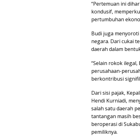
“Pertemuan ini dih
kondusif, memperku
pertumbuhan ekonom
Budi juga menyoroti
negara. Dari cukai t
daerah dalam bentuk
“Selain rokok ilega
perusahaan-perusaha
berkontribusi signif
Dari sisi pajak, Kep
Hendi Kurniadi, me
salah satu daerah p
tantangan masih be
beroperasi di Sukab
pemiliknya.