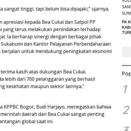
a sangat tinggi, tapi belum bisa dipajaki,” ujarnya.
apresiasi kepada Bea Cukai dan Satpol PP
PK 
KAB
 yang terus melakukan penindakan terhadap
TUR
al. Ia berharap sinergi dengan berbagai pihak
‘KNP
HAR
a Sukabumi dan Kantor Pelayanan Perbendaharaan
s berjalan untuk mendukung peningkatan ekonomi
erima kasih atas dukungan Bea Cukai.
Pop
a lebih dari 700 pelanggaran yang berhasil
1
dang kesehatan maupun sektor lainnya,”
2
ala KPPBC Bogor, Budi Harjayo, menegaskan bahwa
emerintah daerah dan Bea Cukai sangat penting
ntangan global saat ini.
3