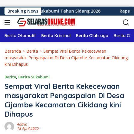
Langsung ke konten
bupaten Sukabumi Tahun Sidang 2026
Breaking News
Rapat Paripurna
Berita Otomotif
Berita Kriminal
Berita Olahraga
Berita Ol
Beranda
Berita
Sempat Viral Berita Kekecewaan
masyarakat Pengaspalan Di Desa Cijambe Kecamatan Cikidang
kini Dihapus
Berita
,
Berita Sukabumi
Sempat Viral Berita Kekecewaan
masyarakat Pengaspalan Di Desa
Cijambe Kecamatan Cikidang kini
Dihapus
Admin
18 April 2025