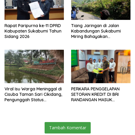
Rapat Paripurna ke-11 DPRD
Tiang Jaringan di Jalan
Kabupaten Sukabumi Tahun
Kabandungan Sukabumi
Sidang 2026
Miring Bahayakan
Pengendara, Kabel Menjuntai
Rendah
Viral Isu Warga Meninggal di
PERKARA PENGGELAPAN
Cisuba Taman Sari Cikidang,
SETORAN KREDIT DI BRI
Pengunggah Status
RANDANGAN MASUK
WhatsApp Minta Maaf
TAHAPAN PENGIRIMAN
BERKAS PERKARA
Tambah Komentar